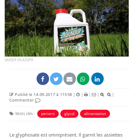
XAVIER VILA/SIPA
Publié le 14.09.2017 à 11h58
|
|
|
|
|
Commenter
Mots clés :
pervers
glycol
alimentation
Le glyphosate est omniprésent. Il garnit les assiettes