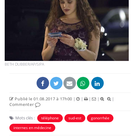
BETH DUBBER/AP/SIPA
Publié le 01.08.2017 à 17h00
|
|
|
|
|
Commenter
Mots clés :
téléphone
sud-est
gonorrhée
internes en médecine