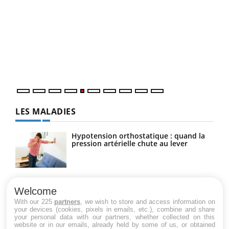
Un 
You
à l
Un é
mati
numé
LES MALADIES
Hypotension orthostatique : quand la
pression artérielle chute au lever
Drépanocytose : une déformation des
globules rouges aux conséquences
Welcome
graves
With our 225
partners
, we wish to store and access information on
your devices (cookies, pixels in emails, etc.), combine and share
your personal data with our partners, whether collected on this
website or in our emails, already held by some of us, or obtained
Maladie de Charcot (Sclérose latérale