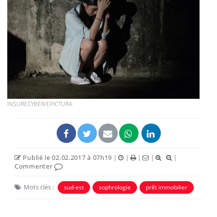
INSURECYBER/EPICTURA
Publié le 02.02.2017 à 07h19
|
|
|
|
|
Commenter
Mots clés :
sud-est
sophrologie
prêt immobilier