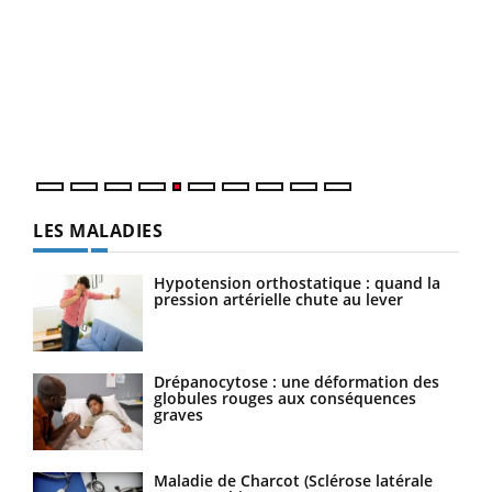
Un 
You
à l
Un é
mati
numé
LES MALADIES
Hypotension orthostatique : quand la
pression artérielle chute au lever
Drépanocytose : une déformation des
globules rouges aux conséquences
graves
Maladie de Charcot (Sclérose latérale