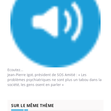
Ecoutez...
Jean-Pierre Igot,
président de SOS Amitié : « Les
problèmes psychiatriques ne sont plus un tabou dans la
société, les gens osent en parler »
SUR LE MÊME THÈME