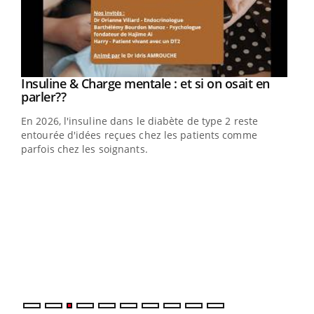
Youtube
Insuline & Charge mentale : et si on osait en
Youtube
Youtube
parler??
En 2026, l'insuline dans le diabète de type 2 reste
entourée d'idées reçues chez les patients comme
parfois chez les soignants.
Ecz
You
pour
L'ét
Vaca
Nos 