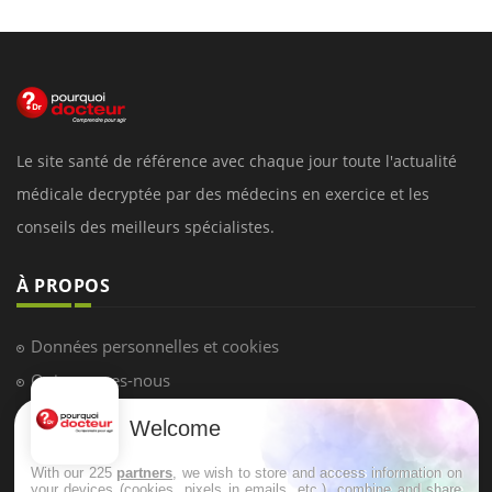
Le site santé de référence avec chaque jour toute l'actualité
médicale decryptée par des médecins en exercice et les
conseils des meilleurs spécialistes.
À PROPOS
Données personnelles et cookies
Qui sommes-nous
Conditions d'utilisation
Welcome
Plan du site
With our 225
partners
, we wish to store and access information on
Mentions Légales
your devices (cookies, pixels in emails, etc.), combine and share