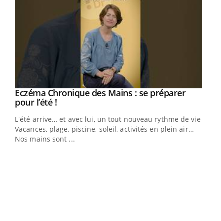
Eczéma Chronique des Mains : se préparer
Youtube
Youtube
pour l’été !
L'été arrive… et avec lui, un tout nouveau rythme de vie !
Vacances, plage, piscine, soleil, activités en plein air…
Nos mains sont ...
Dia
You
Le 
pers
ques