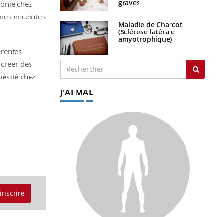
graves
monie chez
mmes enceintes
Maladie de Charcot
(Sclérose latérale
amyotrophique)
érentes
 créer des
obésité chez
J'AI MAL
'inscrire