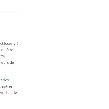
échissez-y à
 qu’être
tte
cheurs de
et des
s autres
orisait le