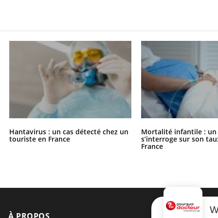
S
Hantavirus : un cas détecté chez un
Mortalité infantile : u
touriste en France
s’interroge sur son tau
France
W
À PROPOS
NEWSLETT