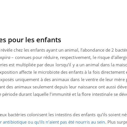
il, activités en plein air… Nos mains
 ...
s pour les enfants
 révèle chez les enfants ayant un animal, l’abondance de 2 bacté
ospira
– connues pour réduire, respectivement, le risque d’allergi
ries est multipliée par deux lorsqu’il y a un animal dans la maiso
xposition affecte le microbiote des enfants à la fois directement 
s exposés uniquement à des animaux dans le ventre de leur mère
ayant des animaux seulement depuis leur naissance ont aussi dév
e période durant laquelle l’immunité et la flore intestinale se dé
ux bactéries colonisent les intestins des enfants qu’ils soient né
ar antibiotique ou qu’ils n’aient pas été nourris au sein
. Plus surp