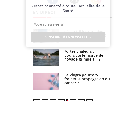
Restez connecté à toute l’actualité de la
Twitter
Facebook
Instagram
Santé
EN DIRECT
Pourquoi votre ventre
Pourquoi manger moins
gâche-t-il les premiers
de protéines pourrait
jours de vos vacances ?
finalement être bénéfique
S'INSCRIRE À LA NEWSLETTER
Fortes chaleurs :
Grossesse et chaleur : ce
pourquoi le risque de
que dit la science
noyade grimpe-t-il ?
Le Viagra pourrait-il
Le smartphone nuit-il à
freiner la propagation du
l'apprentissage de la
cancer ?
lecture ?