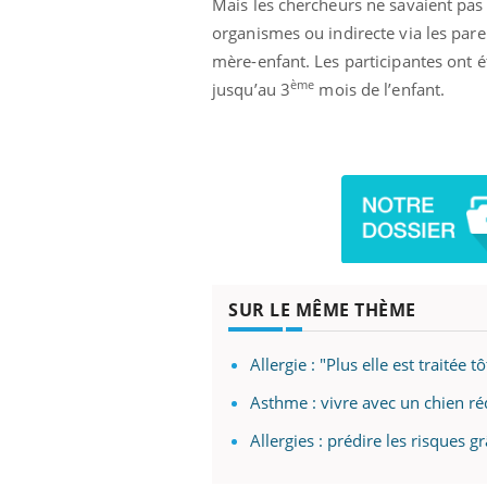
Mais les chercheurs ne savaient pas s
organismes ou indirecte via les pare
mère-enfant. Les participantes ont é
ème
jusqu’au 3
mois de l’enfant.
SUR LE MÊME THÈME
Allergie : "Plus elle est traitée 
prendre pour
Insuline & Charge mentale : et si on
Ecz
Youtube
You
Asthme : vivre avec un chien réd
Youtube
osait en parler??
pré
Allergies : prédire les risques 
llard mental ou
En 2026, l'insuline dans le diabète de type 2
L'ét
tômes de la
reste entourée d'idées reçues chez les
ryth