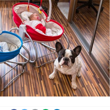
Cytomégalovirus : ce qui
change dans la prise en
charge des femmes
enceintes
La sieste empêche-t-elle
de dormir la nuit ?
VIH : la fin du comprimé
tous les jours se profile-t-
elle enfin ?