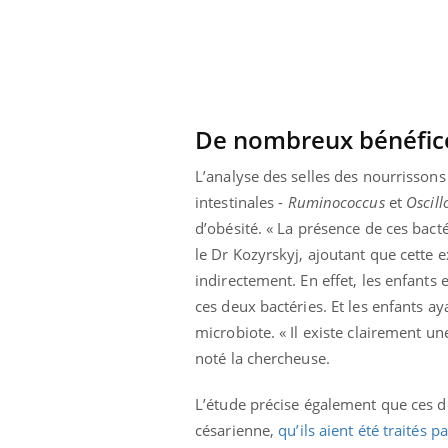
les ce qui la rend
patients comme parfois chez les soignants.
sole
sont
De nombreux bénéfice
L’analyse des selles des nourrissons
intestinales -
Ruminococcus
et
Oscill
d’obésité. « La présence de ces bacté
le Dr Kozyrskyj, ajoutant que cette e
indirectement. En effet, les enfant
ces deux bactéries. Et les enfants 
microbiote. « Il existe clairement un
noté la chercheuse.
L’étude précise également que ces de
césarienne,
qu’ils aient été traités p