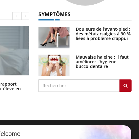
SYMPTÔMES
Douleurs de l’avant-pied :
des métatarsalgies à 90 %
liées à problème d’appui
Mauvaise haleine : il faut
améliorer l’hygiène
bucco-dentaire
Grossesse à risque : ce jus naturel
n rapport
attire l'attention des chercheurs
x élevé en
elcome
ER