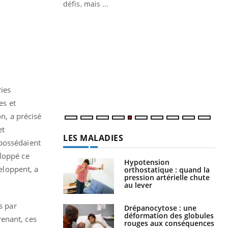
défis, mais ...
Un « jumeau numérique » pour
CO
Youtube
You
faciliter l’accès à la médecine
Youtube
Cou
préventive
nou
Un établissement lié à un groupe
bou
mutualiste innove en matière de bilan de
épi
santé : l'utilisation d'un « jumeau
ries
numérique » permet ...
es et
n, a précisé
et
LES MALADIES
 possédaient
eloppé ce
Hypotension
veloppent, a
orthostatique : quand la
pression artérielle chute
au lever
s par
Drépanocytose : une
déformation des globules
renant, ces
rouges aux conséquences