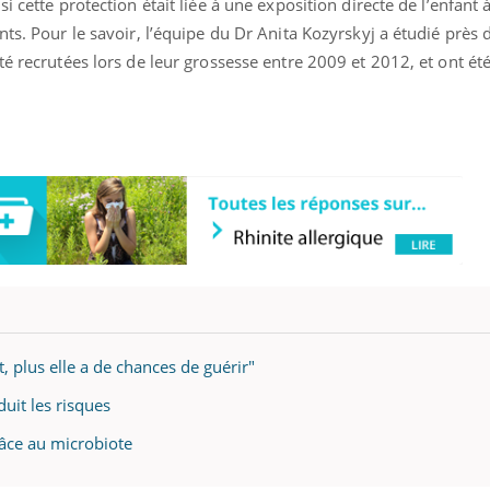
i cette protection était liée à une exposition directe de l’enfant 
nts. Pour le savoir, l’équipe du Dr Anita Kozyrskyj a étudié près 
té recrutées lors de leur grossesse entre 2009 et 2012, et ont été
tôt, plus elle a de chances de guérir"
éma Chronique des Mains : se
tube
uit les risques
Youtube
parer pour l’été !
grâce au microbiote
é arrive… et avec lui, un tout nouveau
me de vie ! Vacances, plage, piscine,