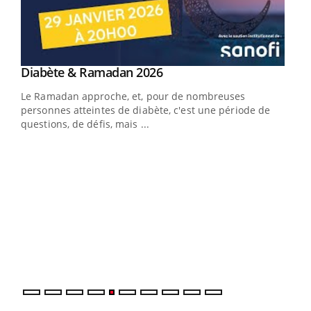
Youtube
Diabète & Ramadan 2026
Un « jumeau numérique » pour faciliter l’accès
Youtube
Youtube
Youtube
à la médecine préventive
Le Ramadan approche, et, pour de nombreuses
Un établissement lié à un groupe mutualiste innove en
personnes atteintes de diabète, c'est une période de
matière de bilan de santé : l'utilisation d'un « jumeau
questions, de défis, mais ...
numérique » permet ...
COU
You
Coup
vous
épis