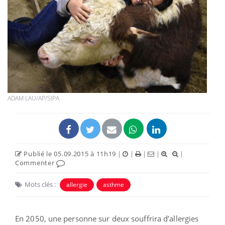
ADAM LAU/AP/SIPA
Publié le 05.09.2015 à 11h19
|
|
|
|
|
Commenter
Mots clés :
allergie
asthme
En 2050, une personne sur deux souffrira d’allergies