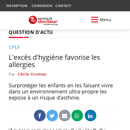
INSCRIPTION
CONNEXION
CONTACT
Menu
QUESTION D'ACTU
CPLF
L'excès d'hygiène favorise les
allergies
Par
Cécile Coumau
Surprotéger les enfants en les faisant vivre
dans un environnement ultra-propre les
expose à un risque d’asthme.
Publié le 22.01.2012 à 13h27
|
|
|
|
|