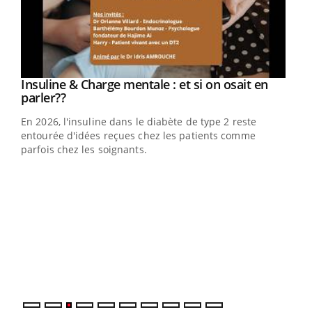
Youtube
Insuline & Charge mentale : et si on osait en
Youtube
Youtube
parler??
En 2026, l'insuline dans le diabète de type 2 reste
entourée d'idées reçues chez les patients comme
parfois chez les soignants.
Ecz
You
pour
L'ét
Vaca
Nos 