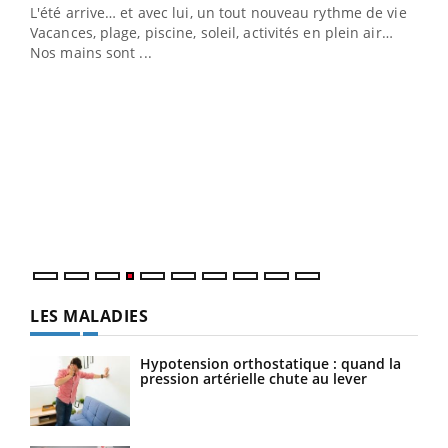
L'été arrive… et avec lui, un tout nouveau rythme de vie !
Vacances, plage, piscine, soleil, activités en plein air…
Nos mains sont ...
Dia
You
Le 
pers
ques
LES MALADIES
Hypotension orthostatique : quand la
pression artérielle chute au lever