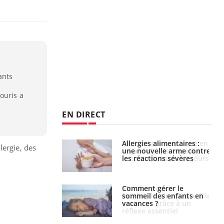
ants
ouris a
EN DIRECT
par une tique en
Allergies alimentaires :
ergie, des
, elle reste dans
une nouvelle arme contre
 pendant 42 jours
les réactions sévères
par un
Comment gérer le
a, une petite fille
sommeil des enfants en
e grâce à un
vacances ?
essentiel