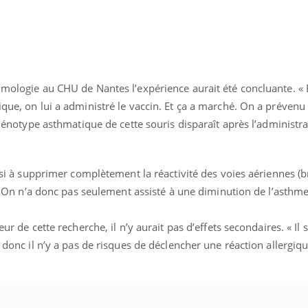
uline & Charge mentale : et si on
Eczéma Chronique des
tube
Youtube
Youtube
Y
it en parler??
préparer pour l’été !
eumologie au CHU de Nantes l’expérience aurait été concluante. 
026, l'insuline dans le diabète de type 2
L'été arrive… et avec lui,
ique, on lui a administré le vaccin. Et ça a marché. On a prévenu 
e entourée d'idées reçues chez les
rythme de vie ! Vacances, 
 phénotype asthmatique de cette souris disparaît après l’administr
ients comme parfois chez les soignants.
soleil, activités en plein
sont ...
ussi à supprimer complètement la réactivité des voies aériennes (
en. On n’a donc pas seulement assisté à une diminution de l’asthme
ur de cette recherche, il n’y aurait pas d’effets secondaires. « Il s
n donc il n’y a pas de risques de déclencher une réaction allergiqu