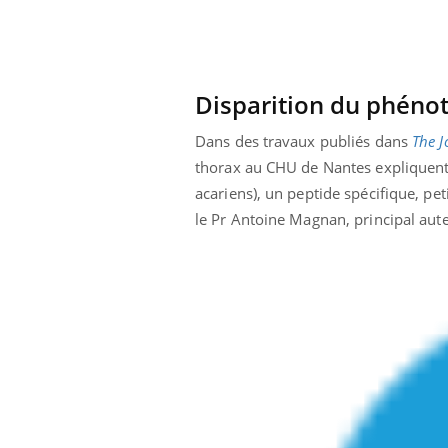
 fin du comprimé
Le Viagra pourrait-il
jours se profile-t-
freiner la propagation du
n ?
cancer ?
Disparition du phéno
Dans des travaux publiés dans
The J
thorax au CHU de Nantes expliquent 
acariens), un peptide spécifique, pet
le Pr Antoine Magnan, principal aut