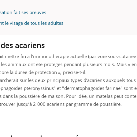
isation fait ses preuves
t le visage de tous les adultes
é des acariens
it mettre fin à l’immunothérapie actuelle (par voie sous-cutanée
 les animaux ont été protégés pendant plusieurs mois. Mais « en
re la durée de protection », précise-t-il.
archerait sur les deux principaux types d’acariens auxquels tous 
ophagoïdes pteronyssinus" et "dermatophagoïdes farinae" sont en
es dans la poussière de maison. Pour idée, un matelas peut conte
t trouver jusqu’à 2 000 acariens par gramme de poussière.