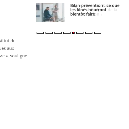
lose en Suisse :
Bilan prévention : ce que
st l’origine de la
les kinés pourront
nation ?
bientôt faire
stitut du
ues aux
ive », souligne