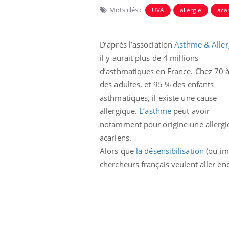
Mots clés :
UVA
allergie
aca
D’après l’association
Asthme & Aller
il y aurait plus de 4 millions
d’asthmatiques en France. Chez 70 
des adultes, et 95 % des enfants
asthmatiques, il existe une cause
allergique.
L’asthme
peut avoir
notamment pour origine une allergi
acariens.
lovirus : ce qui
Pourquoi votre ventre
Alors que
la désensibilisation
(ou im
ans la prise en
gâche-t-il les premiers
des femmes
jours de vos vacances ?
chercheurs français veulent aller enc
s
e empêche-t-elle
Fortes chaleurs :
 la nuit ?
pourquoi le risque de
noyade grimpe-t-il ?