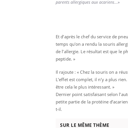
parents allergiques aux acariens
...»
 Mains :
Carence en fer : comprendre pour
Ins
Youtube
You
Youtube
Youtube
prévenir
osa
Et d’après le chef du service de pn
aciles à aborder...
Fatigue, irritabilité, brouillard mental ou
En 2
temps qu'on a rendu la souris allerg
poser des
même alopécie… Les symptômes de la
rest
de l’allergie. Le résultat est que le
'un proche c'est
carence en fer sont multiples ce qui la rend
pat
peptide. »
...
Il rajoute : « Chez la souris on a ré
L’effet est complet, il n’y a plus ri
être cela le plus intéressant. »
Dernier point satisfaisant selon l’aute
petite partie de la protéine d’acarie
t-il.
SUR LE MÊME THÈME