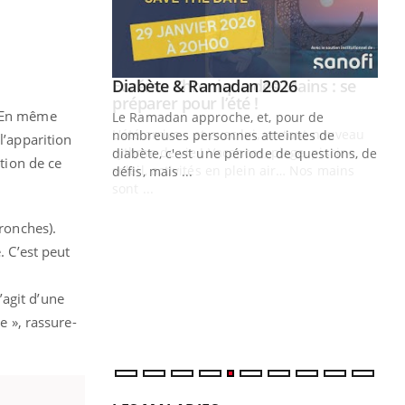
Youtube
 Mains : se
Diabète & Ramadan 2026
Youtube
outube
« En même
Le Ramadan approche, et, pour de
 un tout nouveau
nombreuses personnes atteintes de
l’apparition
plage, piscine,
diabète, c'est une période de questions, de
ation de ce
 air… Nos mains
défis, mais ...
Un
You
fac
bronches).
pr
. C’est peut
Un 
mut
’agit d’une
san
e », rassure-
num