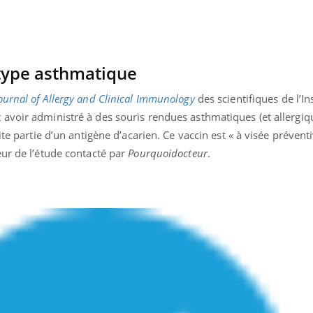
Le smartphone nuit-il à
Légionel
l'apprentissage de la
quelle e
lecture ?
contami
type asthmatique
ournal of Allergy and Clinical Immunology
des scientifiques de l’In
avoir administré à des souris rendues asthmatiques (et allergiq
ite partie d’un antigène d’acarien. Ce vaccin est « à visée prévent
eur de l’étude contacté par
Pourquoidocteur
.