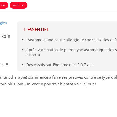
rien
asthme
gies
,
L'ESSENTIEL
à 80 %
L'asthme a une cause allergique chez 95% des enf
Après vaccination, le phénotype asthmatique des s
disparu
e aux
Des essais sur l'homme d'ici 5 à 7 ans
Pourquoi manger moins
Mordue 
munothérapie) commence à faire ses preuves contre ce type d'all
de protéines pourrait
vacances
finalement être bénéfique
le coma
ore plus loin. Un vaccin pourrait bientôt voir le jour !
Grossesse et chaleur : ce
Mordue 
que dit la science
barracud
secouru
réflexe 