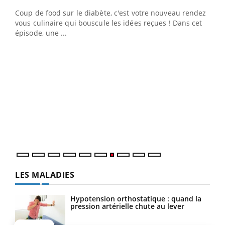
Coup de food sur le diabète, c'est votre nouveau rendez-
"Les rendez-vous de la santé et de la qualité de vie au
vous culinaire qui bouscule les idées reçues ! Dans cet
travail" de Pourquoi Docteur reçoivent Régis Blugeon,
épisode, une ...
DRH et directeur ...
Ecz
You
(3/3
Dans
vous
quot
LES MALADIES
Hypotension orthostatique : quand la
pression artérielle chute au lever