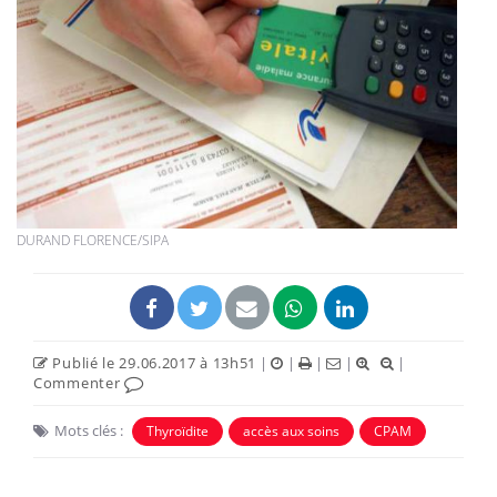
DURAND FLORENCE/SIPA
Publié le 29.06.2017 à 13h51
|
|
|
|
|
Commenter
Mots clés :
Thyroïdite
accès aux soins
CPAM