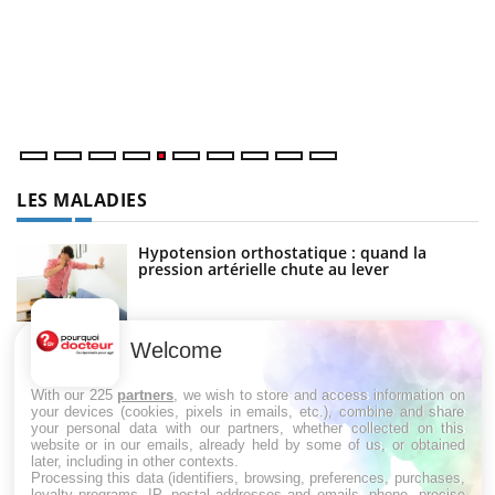
m
Un
ma
nu
LES MALADIES
Hypotension orthostatique : quand la
pression artérielle chute au lever
Welcome
Drépanocytose : une déformation des
globules rouges aux conséquences graves
With our 225
partners
, we wish to store and access information on
your devices (cookies, pixels in emails, etc.), combine and share
your personal data with our partners, whether collected on this
website or in our emails, already held by some of us, or obtained
Maladie de Charcot (Sclérose latérale
later, including in other contexts.
amyotrophique)
Processing this data (identifiers, browsing, preferences, purchases,
loyalty programs, IP, postal addresses and emails, phone, precise