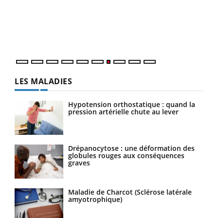
"Les
trav
DRH 
LES MALADIES
Hypotension orthostatique : quand la
pression artérielle chute au lever
Drépanocytose : une déformation des
globules rouges aux conséquences
graves
Maladie de Charcot (Sclérose latérale
amyotrophique)