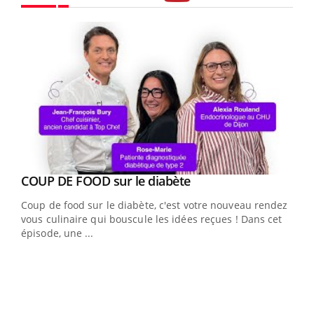
Youtube
Youtube
cès
COUP DE FOOD sur le diabète
Youtube
Coup de food sur le diabète, c'est votre nouveau rendez-
 en
vous culinaire qui bouscule les idées reçues ! Dans cet
u
épisode, une ...
Qua
You