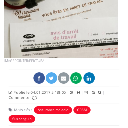
IMAGEPOINTFR/EPICTURA
Publié le 04.01.2017 à 13h05
|
|
|
|
|
Commenter
Mots clés :
Assurance maladie
CPAM
flux sanguin