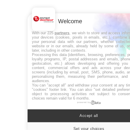
Welcome
With our 225
partners
, we wish to store and access info
your devices (cookies, pixels in emails, etc.), combine
your personal data with our partners, whether collecte
website or in our emails, already held by some of us, o
later, including in other contexts.
Processing this data (identifiers, browsing, preferences, 
loyalty programs, IP, postal addresses and emails, phon
geolocation, etc.) allows developing and offering you 
content, commercial offers and ads across your de
screens (including by email, post, SMS, phone, audio, a
personalising them, measuring their performance, and 
audiences.
You can "accept all" and withdraw your consent at any ti
"cookies" footer link
. You can also "set detailed prefere
object to processing activities not subject to conse
choices remain valid for 6 months.
powered by
Accept all
Set your choices
Cookie