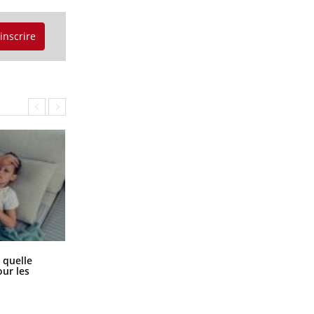
'inscrire
Syndrome métabolique : quels sont
 quelle
les meilleurs exercices physiques ?
ur les