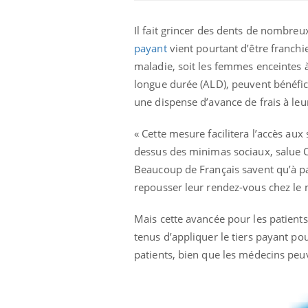
Il fait grincer des dents de nombre
payant
vient pourtant d’être franchi
maladie, soit les femmes enceintes à
longue durée (ALD), peuvent bénéfic
une dispense d’avance de frais à le
Eczéma Chronique des Mains :
Car
Youtube
You
« Cette mesure facilitera l’accès au
Youtube
expliquer ma maladie
pré
dessus des minimas sociaux, salue Cl
Il y a des sujets qui sont faciles à aborder...
Fati
Beaucoup de Français savent qu’à par
d'autres non ! D'un côté, poser des
mêm
repousser leur rendez-vous chez le 
questions sur la maladie d'un proche c'est
care
montrer ...
...
Mais cette avancée pour les patient
tenus d’appliquer le tiers payant po
patients, bien que les médecins peuv