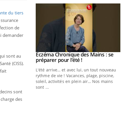
nte du tiers
’Assurance
fection de
nsi demander
ale : et si on
Eczéma Chronique des Mains : se
Youtube
qui sont au
ube
Youtube
préparer pour l’été !
Santé (CISS).
e diabète de type 2
L'été arrive… et avec lui, un tout nouveau
fait
çues chez les
rythme de vie ! Vacances, plage, piscine,
ez les soignants.
soleil, activités en plein air… Nos mains
sont ...
decins sont
Di
You
a charge des
Le 
nom
dia
défi