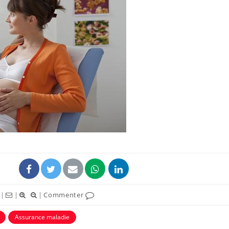
Syndrome métabolique :
Mortalit
quels sont les meilleurs
rapport 
exercices physiques ?
son tau
Comment éviter une otite
Grossess
pendant les vacances ?
naturel 
des che
Hantavirus : un cas
Comment
détecté chez un touriste
écrans 
en France
|
|
|
Commenter
Assurance maladie