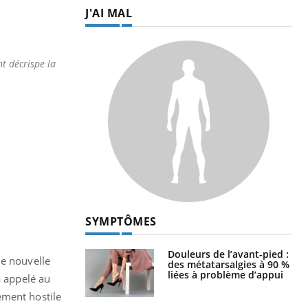
J'AI MAL
nt décrispe la
SYMPTÔMES
Douleurs de l’avant-pied :
ne nouvelle
des métatarsalgies à 90 %
liées à problème d’appui
a appelé au
ement hostile