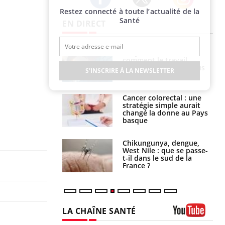
Restez connecté à toute l’actualité de la
Twitter
Facebook
Instagram
Santé
EN DIRECT
é infantile : un
Toujours connectés :
s’interroge sur
comment le travail
x élevé en France
empiète de plus en plus
S'INSCRIRE À LA NEWSLETTER
sur nos soirées
e à risque : ce jus
Cancer colorectal : une
attire l'attention
stratégie simple aurait
rcheurs
changé la donne au Pays
basque
 oublier les
Chikungunya, dengue,
en vacances ?
West Nile : que se passe-
t-il dans le sud de la
France ?
LA CHAÎNE SANTÉ
Youtube