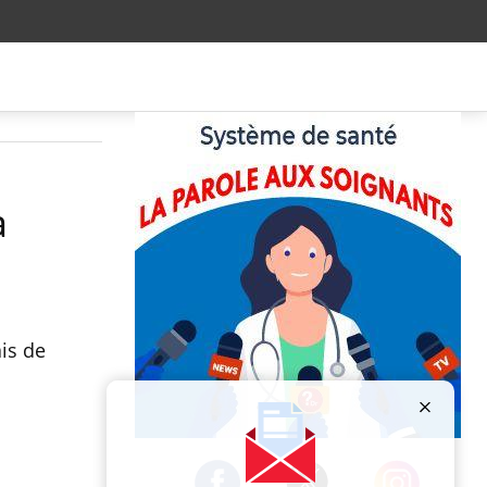
à
ais de
Publicité