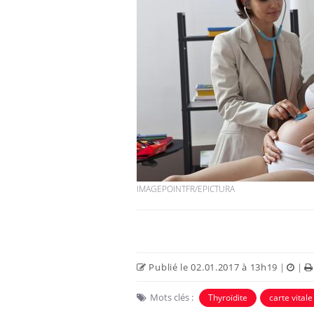
Les troubles du sommeil
modifient votre cerveau !
Mon enfant est-il trop
sensible ou simplement
très empathique ?
IMAGEPOINTFR/EPICTURA
Bébés, jeunes enfants :
quelle trousse à
pharmacie pour les
vacances ?
Publié le 02.01.2017 à 13h19
|
|
Mots clés :
Thyroïdite
carte vitale