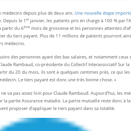
ux médecins depuis plus de deux ans.
Une nouvelle étape importa
er
e. Depuis le 1
janvier, les patients pris en charge à 100 % par l
ème
 partir du 6
mois de grossesse et les personnes atteintes d’af
ier du tiers payant. Plus de 11 millions de patients pourront ai
urs médecins.
ence en fer : comprendre pour
Insuline & Charge ment
tube
Youtube
x soins des personnes ayant des bas salaires, et notamment ceux 
Youtube
Yout
venir
osait en parler??
aude Rambaud, co-présidente du Collectif Interassociatif Sur la 
gue, irritabilité, brouillard mental ou
En 2026, l'insuline dans l
tir du 20 du mois, ils sont à quelques centimes près, ce qui les 
e alopécie… Les symptômes de la
reste entourée d'idées re
médecin. Le tiers payant est donc une très bonne chose. »
nce en fer sont multiples ce qui la rend
patients comme parfois ch
s ne va pas assez loin pour Claude Rambaud. Aujourd’hui, les mé
ur la partie Assurance maladie. La partie mutuelle reste donc à l
ent proposer d’appliquer le tiers payant dans sa totalité.