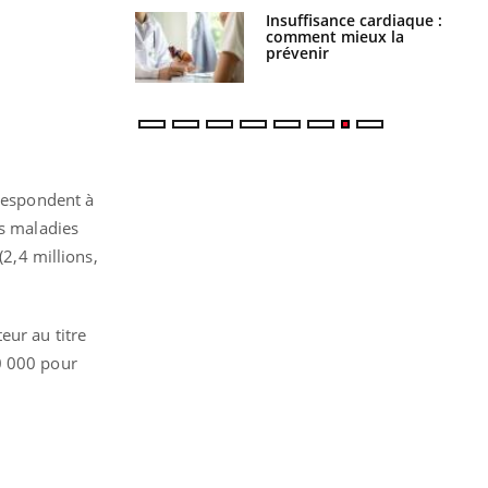
ance cardiaque :
Autisme : pourquoi le
 mieux la
cerveau reconnaît-il les
r
visages autrement ?
rrespondent à
es maladies
(2,4 millions,
eur au titre
0 000 pour