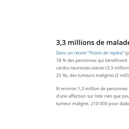
ar une tique en
Allergies alimentaires :
, elle reste dans
une nouvelle arme contre
pendant 42 jours
les réactions sévères
3,3 millions de mala
Dans un récent "Points de repère"
(j
78 % des personnes qui bénéficient d
cardio-neurovasculaires (3,3 millions
25 %), des tumeurs malignes (2 millio
Et environ 1,3 million de personnes 
d’une affection sur liste rien que 
tumeur maligne, 210 000 pour diabèt