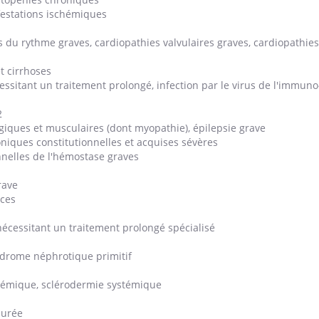
festations ischémiques
s du rythme graves, cardiopathies valvulaires graves, cardiopathie
« jumeau numérique » pour
COUP DE FOOD sur le
tube
Youtube
t cirrhoses
iliter l’accès à la médecine
cessitant un traitement prolongé, infection par le virus de l'immuno
Youtube
Coup de food sur le diabèt
ventive
nouveau rendez-vous culi
2
établissement lié à un groupe
bouscule les idées reçues
giques et musculaires (dont myopathie), épilepsie grave
ualiste innove en matière de bilan de
épisode, une ...
iques constitutionnelles et acquises sévères
é : l'utilisation d'un « jumeau
nnelles de l'hémostase graves
érique » permet ...
rave
nces
écessitant un traitement prolongé spécialisé
drome néphrotique primitif
stémique, sclérodermie systémique
durée