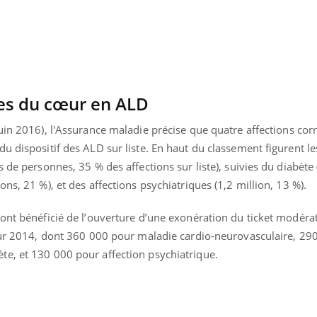
TDAH : quel est ce
Insuffis
traitement autorisé aux
comment
États-Unis ?
préveni
des du cœur en ALD
uin 2016), l'Assurance maladie précise que quatre affections co
u dispositif des ALD sur liste. En haut du classement figurent l
 de personnes, 35 % des affections sur liste), suivies du diabète 
ns, 21 %), et des affections psychiatriques (1,2 million, 13 %).
ont bénéficié de l’ouverture d’une exonération du ticket modérat
pour 2014, dont 360 000 pour maladie cardio-neurovasculaire, 29
e, et 130 000 pour affection psychiatrique.