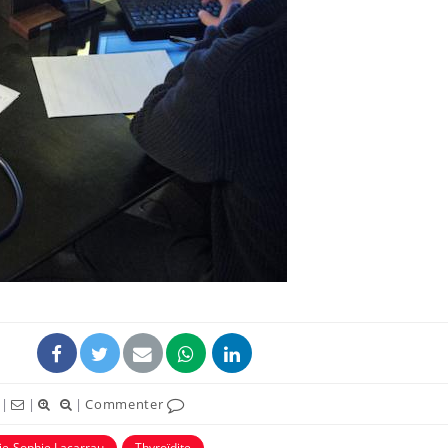
|
|
|
Commenter
ie-Sophie Lacarrau
Thyroïdite