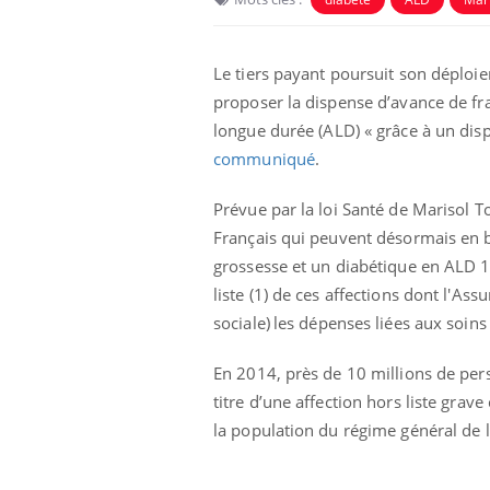
Le tiers payant poursuit son déploie
proposer la dispense d’avance de fr
longue durée (
ALD
) « grâce à un dis
communiqué
.
Prévue par la loi Santé de Marisol T
Français qui peuvent désormais en 
grossesse et un diabétique en
ALD
1
liste (1) de ces affections dont l'As
e et chaleur : ce
Mordue par un
sociale)
les dépenses liées aux soins
a science
barracuda, une petite fille
secourue grâce à un
réflexe essentiel
En 2014, près de 10 millions de perso
titre d’une affection hors liste grav
phone nuit-il à
Légionellose en Suisse :
tissage de la
quelle est l’origine de la
la population du régime général de 
contamination ?