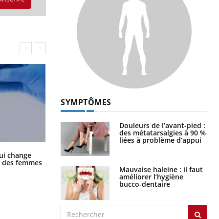
SYMPTÔMES
Douleurs de l’avant-pied :
des métatarsalgies à 90 %
liées à problème d’appui
La sieste empêche-t-elle de dormir
ui change
la nuit ?
ge des femmes
Mauvaise haleine : il faut
améliorer l’hygiène
bucco-dentaire