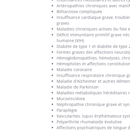
Artériopathies chroniques avec mani
Bilharziose compliquée
Insuffisance cardiaque grave, trouble
graves
Youtube
 Mains : se
Diabète & Ramadan 2026
Un 
Youtube
You
Maladies chroniques actives du foie e
outube
fac
Déficit immunitaire primitif grave né
Le Ramadan approche, et, pour de
pré
humaine (VIH)
un tout nouveau
nombreuses personnes atteintes de
Diabète de type 1 et diabète de type 
Un 
lage, piscine,
diabète, c'est une période de questions, de
Formes graves des affections neurolo
mut
air… Nos mains
défis, mais ...
Hémoglobinopathies, hémolyses, chron
sant
Hémophilies et affections constitutio
num
Maladie coronaire
Insuffisance respiratoire chronique g
Maladie d'Alzheimer et autres déme
Maladie de Parkinson
Maladies métaboliques héréditaires n
Mucoviscidose
Néphropathie chronique grave et syn
Paraplégie
Vascularites, lupus érythémateux sy
Polyarthrite rhumatoïde évolutive
Affections psychiatriques de longue 