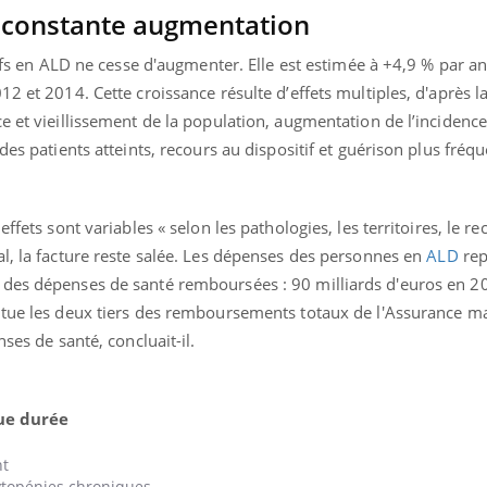
en constante augmentation
ctifs en ALD ne cesse d'augmenter. Elle est estimée à +4,9 % par a
12 et 2014. Cette croissance résulte d’effets multiples, d'après 
e et vieillissement de la population, augmentation de l’incidence
des patients atteints, recours au dispositif et guérison plus fréq
ffets sont variables « selon les pathologies, les territoires, le re
l, la facture reste salée. Les dépenses des personnes en
ALD
rep
 des dépenses de santé remboursées : 90 milliards d'euros en 2
tue les deux tiers des remboursements totaux de l'Assurance ma
ses de santé, concluait-il.
gue durée
nt
cytopénies chroniques