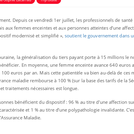
ment. Depuis ce vendredi 1er juillet, les professionnels de santé
ais aux femmes enceintes et aux personnes atteintes d’une affec
positif modernisé et simplifié »,
soutient le gouvernement dans u
ouraine, la généralisation du tiers payant porte à 15 millions le
bénéficier. En moyenne, une femme enceinte avance 640 euros a
 100 euros par an. Mais cette patientèle va bien au-delà de ces 
surance maladie rembourse à 100 % (sur la base des tarifs de la Sé
Comment gérer le
Cerveau 
 et traitements nécessaires est longue.
sommeil des enfants en
"madele
vacances ?
enfin ex
nnes bénéficient du dispositif : 96 % au titre d’une affection sur
e caractérisée et 1 % au titre d’une polypathologie invalidante. C'e
Bilan prévention : ce que
Intoléra
les kinés pourront
nouvell
l’Assurance Maladie.
bientôt faire
recomma
HAS