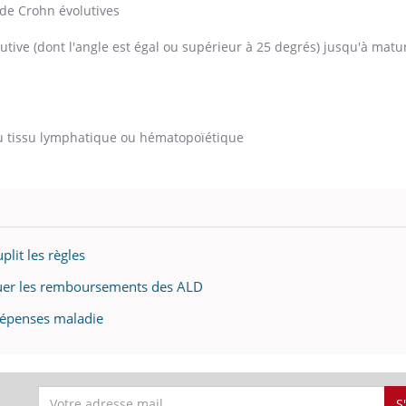
de Crohn évolutives
utive (dont l'angle est égal ou supérieur à 25 degrés) jusqu'à matu
u tissu lymphatique ou hématopoïétique
lit les règles
uer les remboursements des ALD
dépenses maladie
S