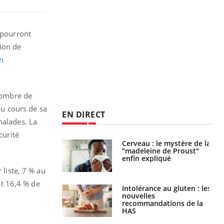
 pourront
tion de
n
 nombre de
u cours de sa
EN DIRECT
malades. La
curité
: le mystère de la
Le décalage des horaires
ine de Proust"
d'été : quel impact sur le
pliqué
sommeil ?
 liste, 7 % au
st 16,4 % de
nce au gluten : les
Grossesse : ces polluants
es
pourraient influencer le
ndations de la
poids des enfants