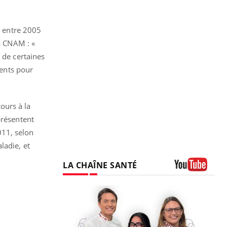
n entre 2005
la CNAM : «
 de certaines
uents pour
cours à la
résentent
011, selon
ladie, et
LA CHAÎNE SANTÉ
Youtube