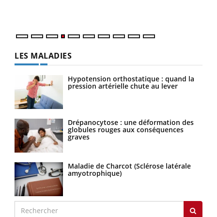
mati
questions, de défis, mais ...
numé
LES MALADIES
Hypotension orthostatique : quand la
pression artérielle chute au lever
Drépanocytose : une déformation des
globules rouges aux conséquences
graves
Maladie de Charcot (Sclérose latérale
amyotrophique)