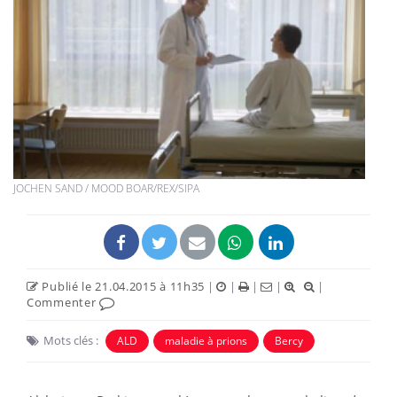
JOCHEN SAND / MOOD BOAR/REX/SIPA
Publié le 21.04.2015 à 11h35
|
|
|
|
|
Commenter
Mots clés :
ALD
maladie à prions
Bercy