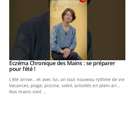
Eczéma Chronique des Mains : se préparer
Youtube
Youtube
pour l’été !
L'été arrive… et avec lui, un tout nouveau rythme de vie !
Vacances, plage, piscine, soleil, activités en plein air…
Nos mains sont ...
Youtube
Diabète & Ramadan 2026
Un 
Youtube
You
à l
Le Ramadan approche, et, pour de nombreuses
Un é
personnes atteintes de diabète, c'est une période de