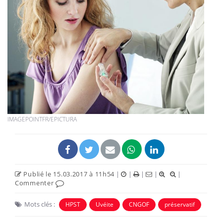
IMAGEPOINTFR/EPICTURA
Publié le 15.03.2017 à 11h54
|
|
|
|
|
Commenter
Mots clés :
HPST
Uvéite
CNGOF
préservatif