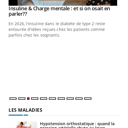
Youtube
Insuline & Charge mentale : et si on osait en
Youtube
Youtube
parler??
En 2026, l'insuline dans le diabète de type 2 reste
entourée d'idées reçues chez les patients comme
parfois chez les soignants.
Ecz
You
pour
L'ét
Vaca
Nos 
LES MALADIES
Hypotension orthostatique : quand la
pression artérielle chute au lever