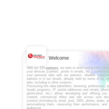
S'INSCRIRE
Pourquoi Docteur
Tous droits réservés, 2026
Welcome
With our 225
partners
, we wish to store and access info
your devices (cookies, pixels in emails, etc.), combine
your personal data with our partners, whether collecte
website or in our emails, already held by some of us, o
later, including in other contexts.
Processing this data (identifiers, browsing, preferences, 
loyalty programs, IP, postal addresses and emails, phon
geolocation, etc.) allows developing and offering you 
content, commercial offers and ads across your de
screens (including by email, post, SMS, phone, audio, a
personalising them, measuring their performance, and 
audiences.