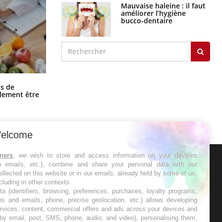
Mauvaise haleine : il faut
améliorer l’hygiène
bucco-dentaire
Grossesse et chaleur : ce que dit la
s de
science
alement être
elcome
tners
, we wish to store and access information on your devices
in emails, etc.), combine and share your personal data with our
ER
ollected on this website or in our emails, already held by some of us,
ncluding in other contexts.
ta (identifiers, browsing, preferences, purchases, loyalty programs,
s les semaines les meilleures
es and emails, phone, precise geolocation, etc.) allows developing
ervices, content, commercial offers and ads across your devices and
 by email, post, SMS, phone, audio, and video), personalising them,