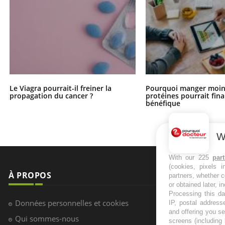
Le Viagra pourrait-il freiner la
Pourquoi manger moin
propagation du cancer ?
protéines pourrait fin
bénéfique
W
With our 225
par
(cookies, pixels 
À PROPOS
NEWSLETT
partners, whether c
or obtained later, i
Processing this da
Recevez toute
Données personnelles et cookies
IP, postal address
infos santé
and offering you s
Qui sommes-nous
screens (including