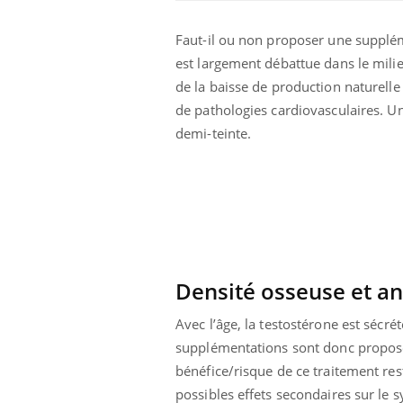
Faut-il ou non proposer une supplé
est largement débattue dans le mili
de la baisse de production naturell
de pathologies cardiovasculaires. U
demi-teinte.
Eczéma Chronique des Mains :
Car
Youtube
You
Youtube
expliquer ma maladie
pré
Il y a des sujets qui sont faciles à aborder...
Fati
d'autres non ! D'un côté, poser des
mêm
questions sur la maladie d'un proche c'est
care
montrer ...
...
Densité osseuse et a
Avec l’âge, la testostérone est séc
supplémentations sont donc proposée
bénéfice/risque de ce traitement re
possibles effets secondaires sur le 