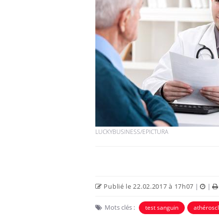
Fortes chaleurs :
pourquoi le risque de
noyade grimpe-t-il ?
Le Viagra pourrait-il
freiner la propagation du
cancer ?
LUCKYBUSINESS/EPICTURA
Pourquoi manger moins
de protéines pourrait
finalement être bénéfique
Publié le 22.02.2017 à 17h07
|
|
Mots clés :
test sanguin
athérosc