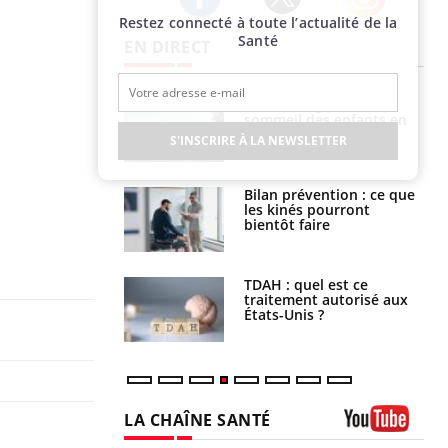
Restez connecté à toute l’actualité de la
Twitter
Facebook
Instagram
Santé
EN DIRECT
par un
Comment gérer le
a, une petite fille
sommeil des enfants en
e grâce à un
vacances ?
S'INSCRIRE À LA NEWSLETTER
essentiel
lose en Suisse :
Bilan prévention : ce que
st l’origine de la
les kinés pourront
nation ?
bientôt faire
s alimentaires :
TDAH : quel est ce
velle arme contre
traitement autorisé aux
tions sévères
États-Unis ?
LA CHAÎNE SANTÉ
Youtube