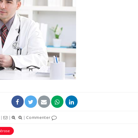
Grossesse et chaleur : ce
Mordue 
que dit la science
barracud
secouru
réflexe 
Le smartphone nuit-il à
Légionel
l'apprentissage de la
quelle e
lecture ?
contami
Mordue par une tique en
Allergie
vacances, elle reste dans
une nou
le coma pendant 42 jours
les réac
|
|
|
Commenter
lérose