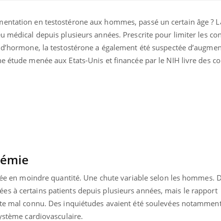
mentation en testostérone aux hommes, passé un certain âge ? L
eu médical depuis plusieurs années. Prescrite pour limiter les c
e d’hormone, la testostérone a également été suspectée d’augmen
ne étude menée aux Etats-Unis et financée par le NIH livre des c
ence en fer : comprendre pour
Insuline & Charge ment
tube
Youtube
Youtube
Yout
venir
osait en parler??
gue, irritabilité, brouillard mental ou
En 2026, l'insuline dans l
e alopécie… Les symptômes de la
reste entourée d'idées re
nce en fer sont multiples ce qui la rend
patients comme parfois ch
némie
rétée en moindre quantité. Une chute variable selon les hommes. 
s à certains patients depuis plusieurs années, mais le rapport
ste mal connu. Des inquiétudes avaient été soulevées notamment
système cardiovasculaire.