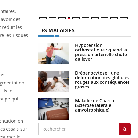
ntaires,
 avoir des
 réduit les
LES MALADIES
re les risques
Hypotension
orthostatique : quand la
pression artérielle chute
au lever
Drépanocytose : une
lus
déformation des globules
rouges aux conséquences
augmentation
graves
Ils le
roupe qui
Maladie de Charcot
(Sclérose latérale
amyotrophique)
entation en
des essais sur
estimer le