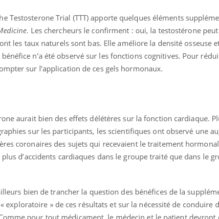
he Testosterone Trial (TTT) apporte quelques éléments suppléme
Medicine
. Les chercheurs le confirment
: oui, la testostérone peut
ont les taux naturels sont bas. Elle améliore la densité osseuse et
énéfice n’a été observé sur les fonctions cognitives. Pour rédui
ompter sur l’application de ces gels hormonaux.
one aurait bien des effets délétères sur la fonction cardiaque. P
raphies sur les participants, les scientifiques ont observé une 
res coronaires des sujets qui recevaient le traitement hormonal. 
u plus d’accidents cardiaques dans le groupe traité que dans le g
ailleurs bien de trancher la question des bénéfices de la supplém
é « exploratoire » de ces résultats et sur la nécessité de conduire 
 Comme pour tout médicament, le médecin et le patient devront 