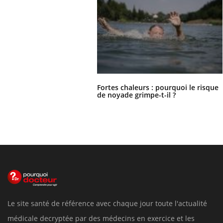
Fortes chaleurs : pourquoi le risque
de noyade grimpe-t-il ?
Le site santé de référence avec chaque jour toute l'actualité
médicale decryptée par des médecins en exercice et les