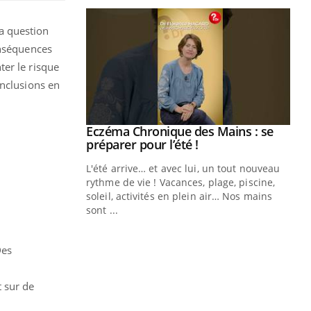
a question
onséquences
ter le risque
onclusions en
ale : et si on
Eczéma Chronique des Mains : se
Youtube
ube
Youtube
préparer pour l’été !
e diabète de type 2
L'été arrive… et avec lui, un tout nouveau
çues chez les
rythme de vie ! Vacances, plage, piscine,
ez les soignants.
soleil, activités en plein air… Nos mains
sont ...
Di
You
Le 
Des
nom
dia
 sur de
défi