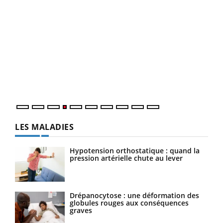
Dia
You
Le 
pers
ques
LES MALADIES
Hypotension orthostatique : quand la
pression artérielle chute au lever
Drépanocytose : une déformation des
globules rouges aux conséquences
graves