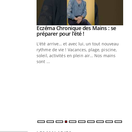
ale : et si on
Eczéma Chronique des Mains : se
Youtube
ube
Youtube
préparer pour l’été !
e diabète de type 2
L'été arrive… et avec lui, un tout nouveau
çues chez les
rythme de vie ! Vacances, plage, piscine,
ez les soignants.
soleil, activités en plein air… Nos mains
sont ...
Di
You
Le 
nom
dia
défi