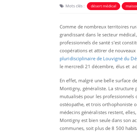
Mots clés :
désert médical
maiso
Comme de nombreux territoires ruraux
grandissant dans le secteur médical,
professionnels de santé s’est constit
coopérations et attirer de nouveaux 
pluridisciplinaire de Louvigné du Dé
le mercredi 21 décembre, élus et ad
En effet, malgré une belle surface d
Bébés, jeunes enfants :
Montigny, généraliste. La structure 
quelle trousse à
mutualisés pour les professionnels d
pharmacie pour les
vacances ?
ostéopathe, et trois orthophoniste on
médecins généralistes restent, elles,
Syndrome métabolique :
quels sont les meilleurs
Montigny est bien seule dans son acti
exercices physiques ?
communes, soit plus de 8 500 habit