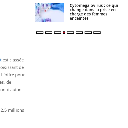
olorectal : une
Cytomégalovirus : ce qui
e simple aurait
change dans la prise en
la donne au Pays
charge des femmes
enceintes
t
est classée
hoisissant de
 L'offre pour
es, de
ion d'autant
2,5 millions