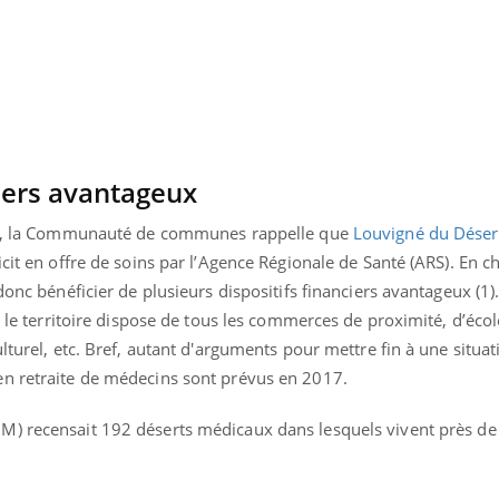
Grossesse à risque : ce jus
Cancer c
naturel attire l'attention
stratégi
des chercheurs
changé 
basque
ciers avantageux
ens, la Communauté de communes rappelle que
Louvigné du Déser
cit en offre de soins par l’Agence Régionale de Santé (ARS). En c
donc bénéficier de plusieurs dispositifs financiers avantageux (1).
e le territoire dispose de tous les commerces de proximité, d’écol
lturel, etc. Bref, autant d'arguments pour mettre fin à une situat
en retraite de médecins sont prévus en 2017.
) recensait 192 déserts médicaux dans lesquels vivent près de 