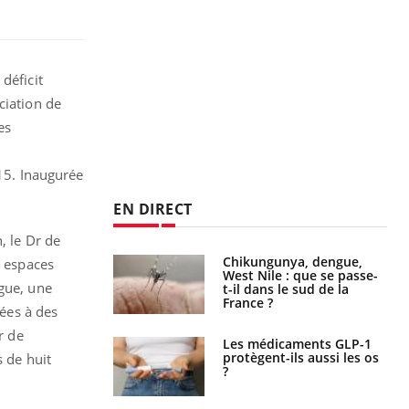
déficit
ciation de
es
015. Inaugurée
EN DIRECT
, le Dr de
 oublier les
Chikungunya, dengue,
s espaces
en vacances ?
West Nile : que se passe-
ogue, une
t-il dans le sud de la
France ?
iées à des
r de
s connectés :
Les médicaments GLP-1
 le travail
protègent-ils aussi les os
s de huit
 de plus en plus
?
soirées