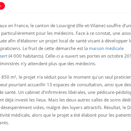
n
 en France, le canton de Louvigné (Ille-et-Vilaine) souffre d’un 
 particulièrement pour les médecins. Face à ce constat, une asso
uée afin d’élaborer un projet local de santé visant à développer l
praticiens. Le fruit de cette démarche est la
maison médicale
sert
(4 000 habitants). Celle-ci a ouvert ses portes en octobre 2
ministrés n'y attendent plus que des médecins.
e 850 m², le projet n'a séduit pour le moment qu'un seul praticien
Hantavirus : un cas
Comment
peut pourtant accueillir 13 espaces de consultation, ainsi que de
détecté chez un touriste
écrans 
e santé. Un cabinet d'infirmières libérales, une pédicure-pédol
en France
t déjà investi les lieux. Mais les deux autres salles de soins déd
 désespérément vides, malgré des loyers attractifs. Résultat, le D
Mortalité infantile : un
Toujour
rapport s’interroge sur
comment
vité médicale, alors que le projet a été élaboré pour les patient
son taux élevé en France
empiète
ants.
sur nos 