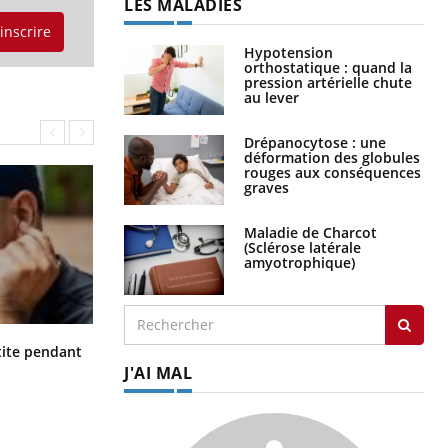
LES MALADIES
'inscrire
Hypotension
orthostatique : quand la
pression artérielle chute
au lever
Drépanocytose : une
déformation des globules
rouges aux conséquences
graves
Maladie de Charcot
(Sclérose latérale
amyotrophique)
Hantavirus : un cas détecté chez un
ite pendant
touriste en France
J'AI MAL