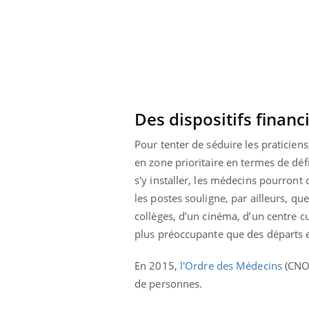
Comment éviter une otite
pendant les vacances ?
Des dispositifs finan
Pour tenter de séduire les pratici
en zone prioritaire en termes de défi
s'y installer, les médecins pourront 
les postes souligne, par ailleurs, qu
collèges, d’un cinéma, d’un centre cu
plus préoccupante que des départs 
En 2015,
l'Ordre des Médecins
(CNOM
de personnes.