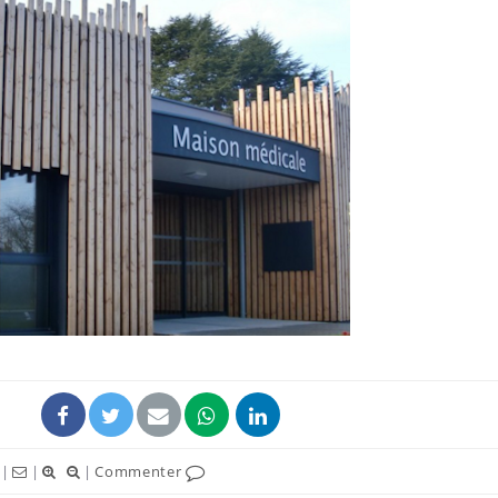
|
|
|
Commenter