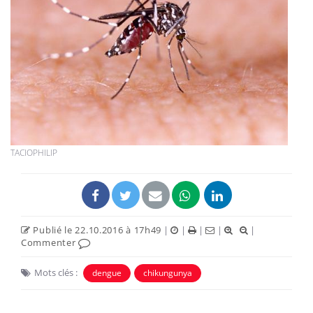
TACIOPHILIP
Publié le 22.10.2016 à 17h49
|
|
|
|
|
Commenter
Mots clés :
dengue
chikungunya