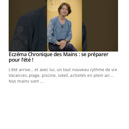
Youtube
Eczéma Chronique des Mains : se préparer
Diabète & Ramadan 2026
Youtube
Youtube
Youtube
pour l’été !
Le Ramadan approche, et, pour de nombreuses
L'été arrive… et avec lui, un tout nouveau rythme de vie !
personnes atteintes de diabète, c'est une période de
Vacances, plage, piscine, soleil, activités en plein air…
questions, de défis, mais ...
Nos mains sont ...
Un 
You
à l
Un é
mati