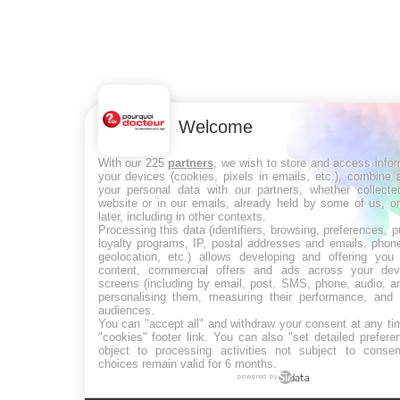
Welcome
With our 225
partners
, we wish to store and access info
your devices (cookies, pixels in emails, etc.), combine
your personal data with our partners, whether collecte
website or in our emails, already held by some of us, o
later, including in other contexts.
Processing this data (identifiers, browsing, preferences, 
loyalty programs, IP, postal addresses and emails, phon
geolocation, etc.) allows developing and offering you 
content, commercial offers and ads across your de
screens (including by email, post, SMS, phone, audio, a
personalising them, measuring their performance, and 
audiences.
You can "accept all" and withdraw your consent at any ti
"cookies" footer link
. You can also "set detailed prefere
object to processing activities not subject to conse
choices remain valid for 6 months.
powered by