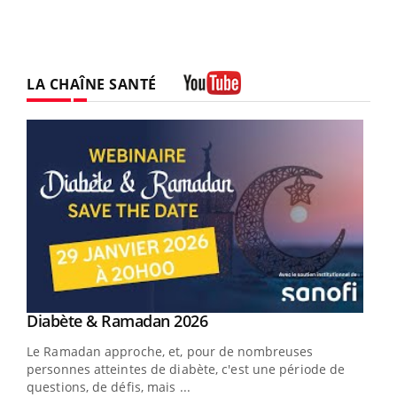
LA CHAÎNE SANTÉ
Youtube
Youtube
Diabète & Ramadan 2026
Un « jumeau numérique » pour faciliter l’accès
Youtube
Youtube
Youtube
à la médecine préventive
Le Ramadan approche, et, pour de nombreuses
Un établissement lié à un groupe mutualiste innove en
personnes atteintes de diabète, c'est une période de
matière de bilan de santé : l'utilisation d'un « jumeau
questions, de défis, mais ...