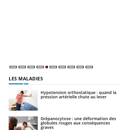
numérique » permet ...
COU
You
Coup
vous
épis
LES MALADIES
Hypotension orthostatique : quand la
pression artérielle chute au lever
Drépanocytose : une déformation des
globules rouges aux conséquences
graves