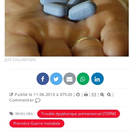
JEFF CHIU/AP/SIPA
Publié le 11.06.2016 à 07h20
|
|
|
|
|
Commenter
Mots clés :
Trouble dysphorique prémenstruel (TDPM)
Première Guerre mondiale