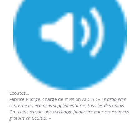
Ecoutez...
Fabrice Pilorgé,
chargé de mission AIDES : «
Le problème
concerne les examens supplémentaires, tous les deux mois.
On risque d'avoir une surcharge financière pour ces examens
gratuits en CeGIDD.
»