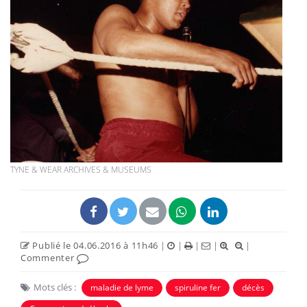
TYNE & WEAR ARCHIVES & MUSEUMS
Publié le 04.06.2016 à 11h46
|
|
|
|
|
Commenter
Mots clés :
maladie de lyme
spiruline fer
décès