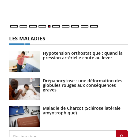
matière de bilan de santé : l'utilisation d'un « jumeau
épis
numérique » permet ...
LES MALADIES
Hypotension orthostatique : quand la
pression artérielle chute au lever
Drépanocytose : une déformation des
globules rouges aux conséquences
graves
Maladie de Charcot (Sclérose latérale
amyotrophique)