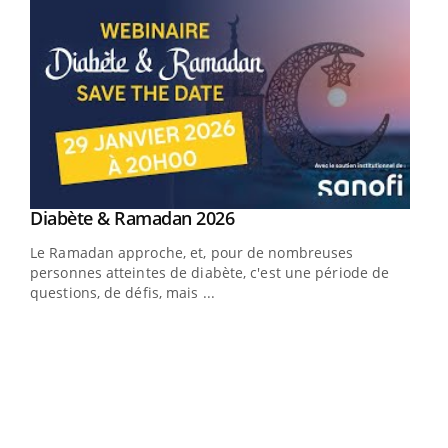
Youtube
Diabète & Ramadan 2026
Youtube
Le Ramadan approche, et, pour de nombreuses
personnes atteintes de diabète, c'est une période de
questions, de défis, mais ...
Un « jumeau numérique » pour faciliter l’accès
COU
Youtube
You
Youtube
à la médecine préventive
Coup
Un établissement lié à un groupe mutualiste innove en
vous