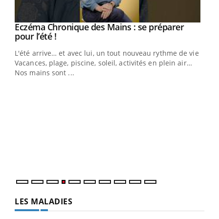
Eczéma Chronique des Mains : se préparer
Youtube
Youtube
pour l’été !
L'été arrive… et avec lui, un tout nouveau rythme de vie !
Vacances, plage, piscine, soleil, activités en plein air…
Nos mains sont ...
Dia
You
Le 
pers
ques
LES MALADIES