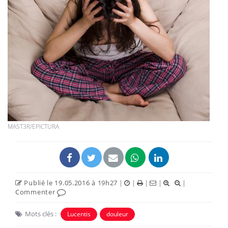
MAST3R/EPICTURA
Publié le 19.05.2016 à 19h27
|
|
|
|
|
Commenter
Mots clés :
Lucentis
douleur