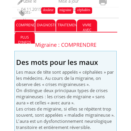
Publié le
Mise à jour
04.11.2015
03.03.2023
douleur
migraine
céphalées
Mots-
clés :
COMPRENDRE
DIAGNOSTIC
TRAITEMENT
VIVRE
AVEC
PLUS
D’INFOS
Migraine : COMPRENDRE
Des mots pour les maux
Les maux de tête sont appelés « céphalées » par
les médecins. Au cours de la migraine, on
observe des « crises migraineuses ».
On distingue deux principaux types de crises
migraineuses : les crises de migraine « sans
aura » et celles « avec aura ».
Les crises de migraine, si elles se répètent trop
souvent, sont appelées « maladie migraineuse ».
L’aura est un dysfonctionnement neurologique
transitoire et entièrement réversible.