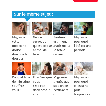
Sur le même sujet :
Migraine :
Gel de
Peut-on
Migraine :
cette
cerveau :
vraiment
pourquoi
médecine
qu’est-ce que
avoir mal à
l’été est une
douce
ce mal de
la tête à
période...
diminue la
tête...
cause du...
douleur...
De quel type
Et si l’air que
Migraine
Migraines :
de migraine
vous
aiguë : que
pourquoi
souffrez-
respirez
sait-on de
elles sont
vous ?
déclenchait
l’efficacité
plus
vos...
du...
fréquentes...