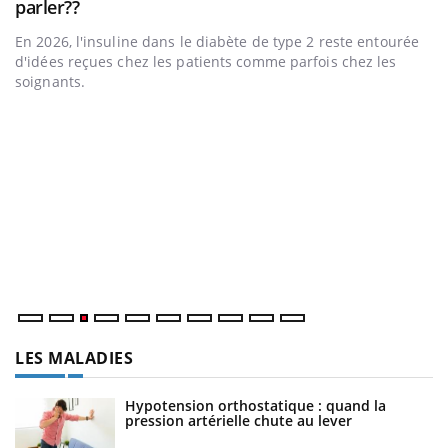
Youtube
parler??
En 2026, l'insuline dans le diabète de type 2 reste entourée
a
d'idées reçues chez les patients comme parfois chez les
soignants.
E
Yo
l’
L'
Va
ma
LES MALADIES
Hypotension orthostatique : quand la
pression artérielle chute au lever