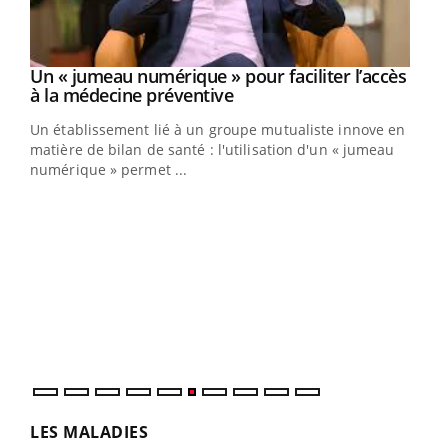
Un « jumeau numérique » pour faciliter l’accès
Youtube
Youtube
à la médecine préventive
Un établissement lié à un groupe mutualiste innove en
e
matière de bilan de santé : l'utilisation d'un « jumeau
numérique » permet ...
COU
You
Coup
vous
épis
LES MALADIES