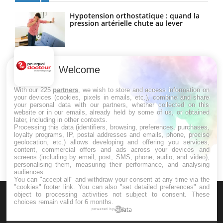
Hypotension orthostatique : quand la
pression artérielle chute au lever
Drépanocytose : une déformation des
globules rouges aux conséquences
Welcome
graves
With our 225
partners
, we wish to store and access information on
your devices (cookies, pixels in emails, etc.), combine and share
Maladie de Charcot (Sclérose latérale
your personal data with our partners, whether collected on this
amyotrophique)
website or in our emails, already held by some of us, or obtained
later, including in other contexts.
Processing this data (identifiers, browsing, preferences, purchases,
loyalty programs, IP, postal addresses and emails, phone, precise
geolocation, etc.) allows developing and offering you services,
content, commercial offers and ads across your devices and
screens (including by email, post, SMS, phone, audio, and video),
personalising them, measuring their performance, and analysing
audiences.
You can "accept all" and withdraw your consent at any time via the
"cookies" footer link
. You can also "set detailed preferences" and
object to processing activities not subject to consent. These
choices remain valid for 6 months.
powered by