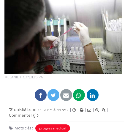
MELANIE FREY/JDD/SIPA
Publié le 30.11.2015 à 11h52
|
|
|
|
|
Commenter
Mots clés :
progrès médical