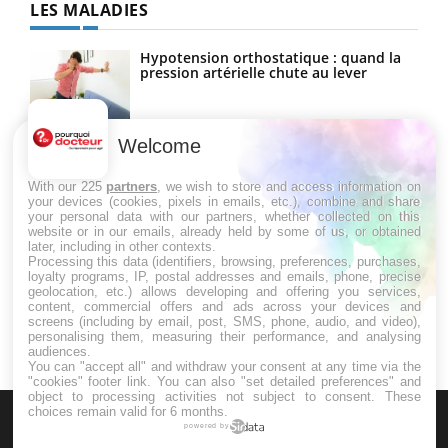
LES MALADIES
Hypotension orthostatique : quand la
pression artérielle chute au lever
Welcome
Drépanocytose : une déformation des
globules rouges aux conséquences
graves
With our 225
partners
, we wish to store and access information on
your devices (cookies, pixels in emails, etc.), combine and share
your personal data with our partners, whether collected on this
website or in our emails, already held by some of us, or obtained
Maladie de Charcot (Sclérose latérale
later, including in other contexts.
amyotrophique)
Processing this data (identifiers, browsing, preferences, purchases,
loyalty programs, IP, postal addresses and emails, phone, precise
geolocation, etc.) allows developing and offering you services,
content, commercial offers and ads across your devices and
screens (including by email, post, SMS, phone, audio, and video),
personalising them, measuring their performance, and analysing
audiences.
You can "accept all" and withdraw your consent at any time via the
"cookies" footer link
. You can also "set detailed preferences" and
object to processing activities not subject to consent. These
choices remain valid for 6 months.
powered by