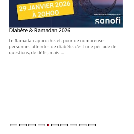
Youtube
Diabète & Ramadan 2026
Youtube
Le Ramadan approche, et, pour de nombreuses
vie !
personnes atteintes de diabète, c'est une période de
…
questions, de défis, mais ...
Un 
You
à l
Un é
mati
numé