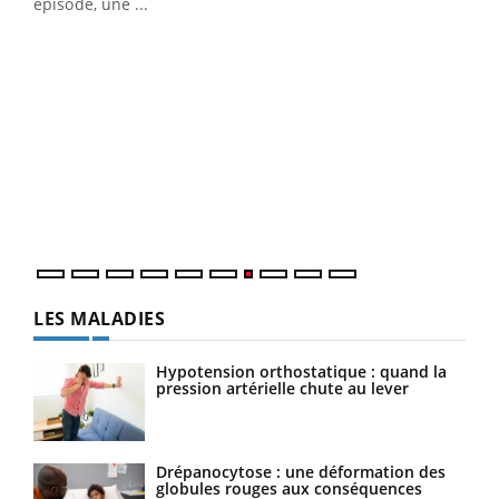
épisode, une ...
DRH et directeur ...
Ecz
You
(3/3
Dans
vous
quot
LES MALADIES
Hypotension orthostatique : quand la
pression artérielle chute au lever
Drépanocytose : une déformation des
globules rouges aux conséquences