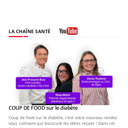
LA CHAÎNE SANTÉ
Youtube
Youtube
Yout
COUP DE FOOD sur le diabète
Quand l’entreprise mise sur le bien être global
Youtube
Youtube
Coup de food sur le diabète, c'est votre nouveau rendez-
"Les rendez-vous de la santé et de la qualité de vie au
vous culinaire qui bouscule les idées reçues ! Dans cet
travail" de Pourquoi Docteur reçoivent Régis Blugeon,