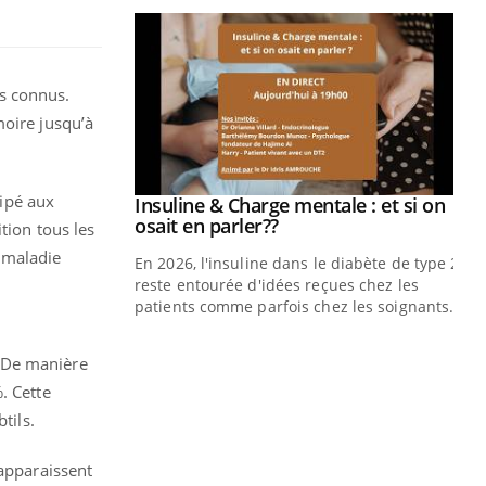
s connus.
moire jusqu’à
cipé aux
prendre pour
Insuline & Charge mentale : et si on
Youtube
Youtube
osait en parler??
tion tous les
 maladie
illard mental ou
En 2026, l'insuline dans le diabète de type 2
ptômes de la
reste entourée d'idées reçues chez les
ples ce qui la rend
patients comme parfois chez les soignants.
Ec
You
s. De manière
pré
. Cette
L'é
tils.
ryt
sol
 apparaissent
sont