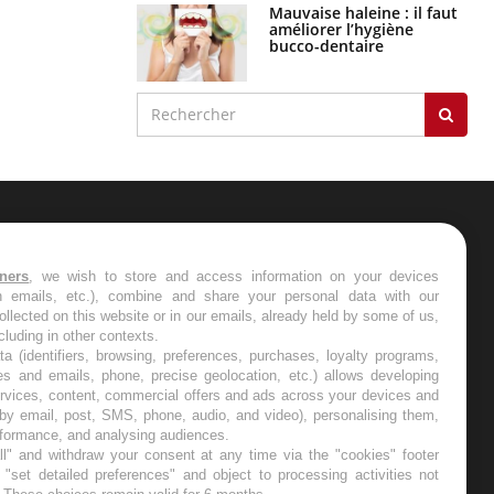
Mauvaise haleine : il faut
améliorer l’hygiène
bucco-dentaire
ER
tners
, we wish to store and access information on your devices
in emails, etc.), combine and share your personal data with our
s les semaines les meilleures
ollected on this website or in our emails, already held by some of us,
ncluding in other contexts.
ta (identifiers, browsing, preferences, purchases, loyalty programs,
es and emails, phone, precise geolocation, etc.) allows developing
ervices, content, commercial offers and ads across your devices and
 by email, post, SMS, phone, audio, and video), personalising them,
RE
rformance, and analysing audiences.
l" and withdraw your consent at any time via the "cookies" footer
"set detailed preferences" and object to processing activities not