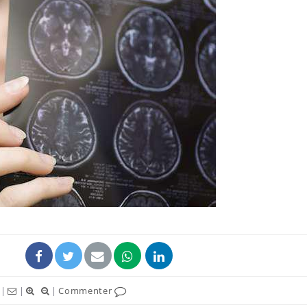
Les crises d’angoisse
Éclipse 
peuvent-elles survenir
: “Des v
sans raison apparente ?
c'est in
la santé
Fatigue en vacances :
Les tro
normal ou signe d’une
modifien
maladie ?
Et si les caries pouvaient
Mon enfa
bientôt disparaître sans
sensibl
plombage ?
très em
|
|
|
Commenter