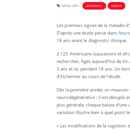
Mots clés :
alzheimer
melon
Les premiers signes de la maladie d
D’après une étude parue dans
Neuro
18 ans avant le diagnostic clinique.
2 125 Américains (caucasiens et afro-
Ecz
You
exp
recherches. Âgés aujourd'hui de 65 a
3 ans et ce, pendant 18 ans. Un tie
Il y
d’Alzheimer au cours de l’étude.
d'au
ques
mont
Dès la première année, un mauvais s
neurodégénérative : il est décuplé en
plus générale, chaque baisse d’une u
variation illustre bien à quel point 
« Les modifications de la cognition 