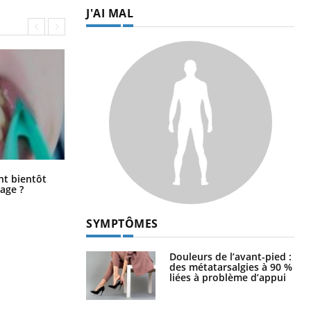
J'AI MAL
Éclipse solaire du 12 août : “Des
ent bientôt
verres adaptés, c'est indispensable
age ?
pour la santé des yeux”
SYMPTÔMES
Douleurs de l’avant-pied :
des métatarsalgies à 90 %
liées à problème d’appui