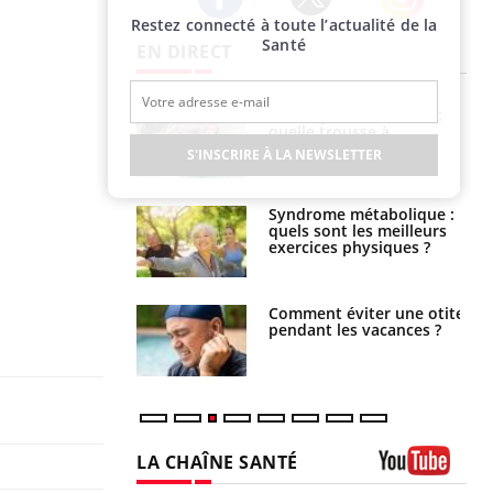
Restez connecté à toute l’actualité de la
Twitter
Facebook
Instagram
Santé
EN DIRECT
solaire du 12 août
Bébés, jeunes enfants :
erres adaptés,
quelle trousse à
dispensable pour
pharmacie pour les
S'INSCRIRE À LA NEWSLETTER
 des yeux”
vacances ?
ubles du sommeil
Syndrome métabolique :
t votre cerveau !
quels sont les meilleurs
exercices physiques ?
nt est-il trop
Comment éviter une otite
e ou simplement
pendant les vacances ?
pathique ?
LA CHAÎNE SANTÉ
Youtube