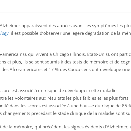
’Alzheimer apparaissent des années avant les symptômes les plu
logy
, il est possible d’observer une légère dégradation de la mé
américains), qui vivent à Chicago (Illinois, Etats-Unis), ont parti
éma Chronique des Mains :
Carence en fer : com
tube
Youtube
Youtube
Youtube
liquer ma maladie
prévenir
ns et plus, ils se sont soumis à des tests de mémoire et de cogni
rs des Afro-américains et 17 % des Caucasiens ont développé une
 a des sujets qui sont faciles à aborder...
Fatigue, irritabilité, brou
tres non ! D'un côté, poser des
même alopécie… Les sym
tions sur la maladie d'un proche c'est
carence en fer sont multi
rer ...
...
core est associé à un risque de développer cette maladie
tre les volontaires aux résultats les plus faibles et les plus fort
nité dans les scores est associée à une hausse du risque de 85 %
les changements précédant le stade clinique de la maladie sont sub
et de la mémoire, qui précèdent les signes évidents d’Alzheimer,