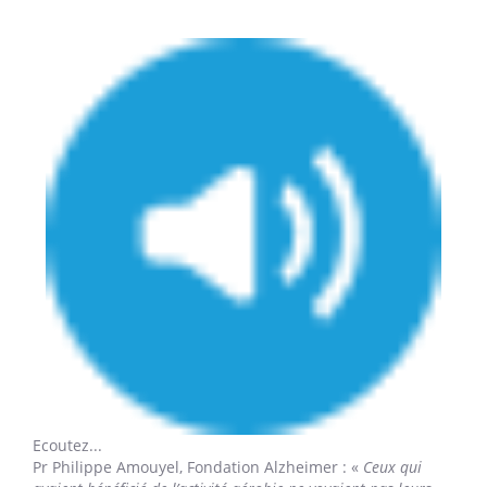
Ecoutez...
Pr Philippe Amouyel,
Fondation Alzheimer : «
Ceux qui