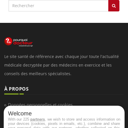
Le site santé de référence avec chaque jour toute l'actualité
médicale decryptée par des médecins en exercice et les
conseils des meilleurs spécialistes.
À PROPOS
Données personnelles et cookies
Welcome
Qui sommes-nous
With our 225
partners
, we wish to store and access information on
Conditions d'utilisation
your devices (cookies, pixels in emails, etc.), combine and share
your personal data with our partners, whether collected on this