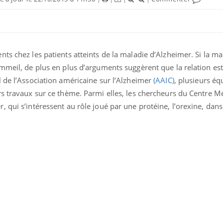
ts chez les patients atteints de la maladie d’Alzheimer. Si la ma
mmeil, de plus en plus d’arguments suggèrent que la relation es
 de l’Association américaine sur l’Alzheimer
(AAIC)
, plusieurs éq
rs travaux sur ce thème. Parmi elles, les chercheurs du Centre 
 qui s’intéressent au rôle joué par une protéine, l’orexine, dans
Cytomégalovirus : ce qui
Pourquo
change dans la prise en
gâche-t-
charge des femmes
jours de
enceintes
La sieste empêche-t-elle
Fortes c
de dormir la nuit ?
pourquo
noyade g