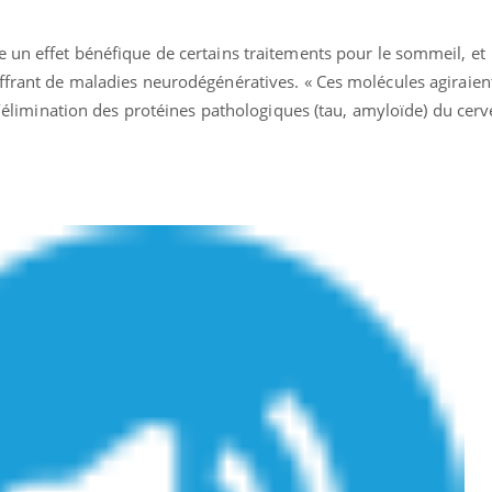
 un effet bénéfique de certains traitements pour le sommeil, et
uffrant de maladies neurodégénératives. « Ces molécules agiraien
 l’élimination des protéines pathologiques (tau, amyloïde) du cerv