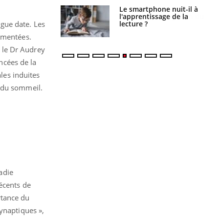
a pourrait-il
Le smartphone nuit-il à
la propagation du
l'apprentissage de la
lecture ?
gue date. Les
agmentées.
 le Dr Audrey
ncées de la
ales induites
n du sommeil.
adie
écents de
rtance du
ynaptiques »,