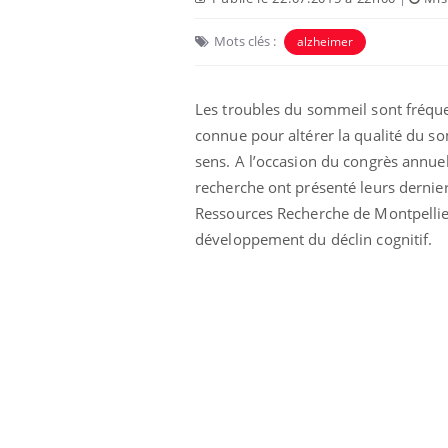
Mots clés :
alzheimer
Les troubles du sommeil sont fréquen
connue pour altérer la qualité du so
sens. A l’occasion du congrès annuel
recherche ont présenté leurs dernie
Ressources Recherche de Montpellier,
développement du déclin cognitif.
 à risque : ce jus
Cancer colorectal : une
ttire l'attention
stratégie simple aurait
cheurs
changé la donne au Pays
basque
 oublier les
Chikungunya, dengue,
n vacances ?
West Nile : que se passe-
t-il dans le sud de la
France ?