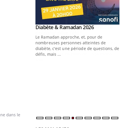
Youtube
 Mains : se
Diabète & Ramadan 2026
Youtube
outube
Le Ramadan approche, et, pour de
 un tout nouveau
nombreuses personnes atteintes de
plage, piscine,
diabète, c'est une période de questions, de
 air… Nos mains
défis, mais ...
Un
You
fac
pr
Un 
mut
san
num
ine dans le