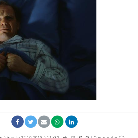
 à jour le 22.10.2015 à 11h30
|
|
|
|
Commenter