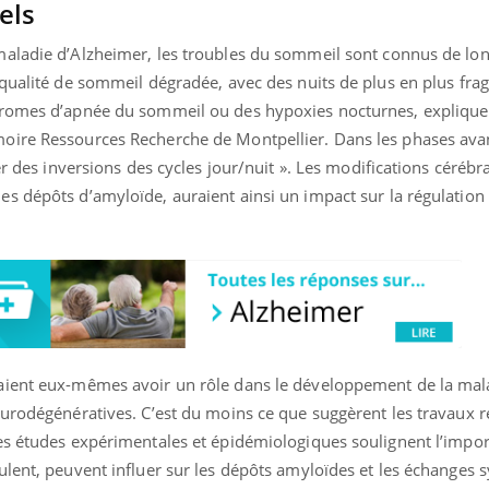
els
VIH : la fin du comprimé
Le Viagr
tous les jours se profile-t-
freiner 
elle enfin ?
cancer ?
aladie d’Alzheimer, les troubles du sommeil sont connus de lon
 qualité de sommeil dégradée, avec des nuits de plus en plus fr
dromes d’apnée du sommeil ou des hypoxies nocturnes, explique
oire Ressources Recherche de Montpellier. Dans les phases ava
er des inversions des cycles jour/nuit ». Les modifications cérébr
s dépôts d’amyloïde, auraient ainsi un impact sur la régulatio
aient eux-mêmes avoir un rôle dans le développement de la mal
eurodégénératives. C’est du moins ce que suggèrent les travaux r
es études expérimentales et épidémiologiques soulignent l’impo
lent, peuvent influer sur les dépôts amyloïdes et les échanges s