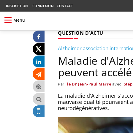
INSCRIPTION
CONNEXION
CONTACT
Menu
QUESTION D'ACTU
Alzheimer association internati
Maladie d'Alzh
peuvent accélér
Par
le Dr Jean-Paul Marre
avec
Stép
La maladie d'Alzheimer s'acc
mauvaise qualité pourraient a
neurodégénératives.