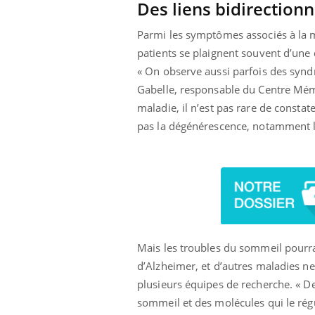
Des liens bidirectionn
 connectés :
Les médicaments GLP-1
le travail
protègent-ils aussi les os
de plus en plus
?
Parmi les symptômes associés à la m
soirées
patients se plaignent souvent d’une
« On observe aussi parfois des syn
Gabelle, responsable du Centre Mém
maladie, il n’est pas rare de constat
pas la dégénérescence, notamment le
Mais les troubles du sommeil pourr
d’Alzheimer, et d’autres maladies n
plusieurs équipes de recherche. « D
sommeil et des molécules qui le régu