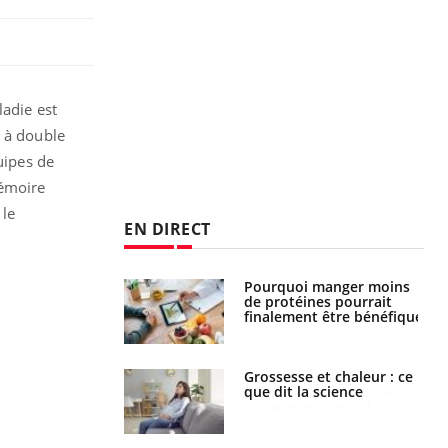
ladie est
t à double
uipes de
Mémoire
 le
EN DIRECT
i votre ventre
Pourquoi manger moins
il les premiers
de protéines pourrait
 vos vacances ?
finalement être bénéfique
haleurs :
Grossesse et chaleur : ce
i le risque de
que dit la science
rimpe-t-il ?