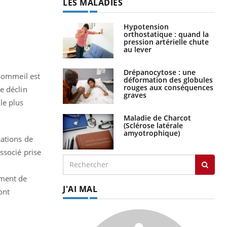
LES MALADIES
Hypotension
orthostatique : quand la
pression artérielle chute
au lever
Drépanocytose : une
 sommeil est
déformation des globules
rouges aux conséquences
e déclin
graves
 le plus
Maladie de Charcot
(Sclérose latérale
amyotrophique)
cations de
ssocié prise
mment de
J'AI MAL
ont