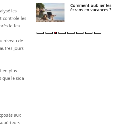
us : un cas
Comment oublier les
chez un touriste
écrans en vacances ?
alysé les
ce
t contrôlé les
rès le feu
du niveau de
autres jours
nt en plus
s que le sida
exposés aux
supérieurs