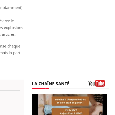
me notamment)
viter le
es explosions
articles.
ense chaque
mais la part
LA CHAÎNE SANTÉ
Youtube