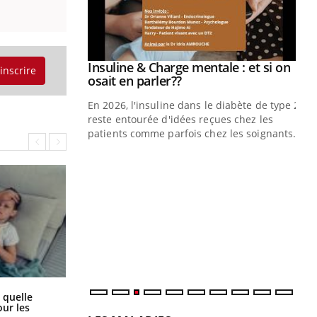
prendre pour
Insuline & Charge mentale : et si on
Youtube
'inscrire
Youtube
osait en parler??
illard mental ou
En 2026, l'insuline dans le diabète de type 2
ptômes de la
reste entourée d'idées reçues chez les
ples ce qui la rend
patients comme parfois chez les soignants.
Ec
You
pré
L'é
ryt
sol
sont
Syndrome métabolique : quels sont
 quelle
les meilleurs exercices physiques ?
ur les