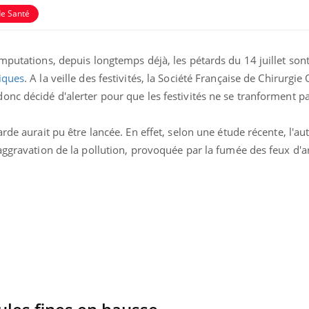
de Santé
mputations, depuis longtemps déjà, les pétards du 14 juillet son
iques
. A la veille des festivités, la Société Française de Chirurgi
onc décidé d'alerter pour que les festivités ne se tranforment p
rde aurait pu être lancée. En effet, selon une étude récente, l'au
aggravation de la pollution, provoquée par la fumée des feux d'art
Les troubles du sommeil
Syndrom
modifient votre cerveau !
quels so
exercice
Mon enfant est-il trop
Comment
sensible ou simplement
pendant
très empathique ?