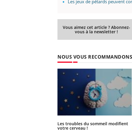
Les jeux de pétards peuvent co
Vous aimez cet article ? Abonnez-
Ecz
You
vous à la newsletter !
exp
Il y
d'au
ques
NOUS VOUS RECOMMANDON
mont
Les troubles du sommeil modifient
votre cerveau !