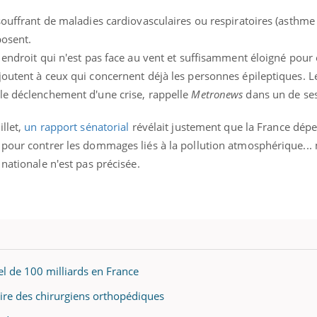
 souffrant de maladies cardiovasculaires ou respiratoires (asth
posent.
 endroit qui n'est pas face au vent et suffisamment éloigné pour é
joutent à ceux qui concernent déjà les personnes épileptiques. L
le déclenchement d'une crise, rappelle
Metronews
dans un de ses 
illet,
un rapport sénatorial
révélait justement que la France dép
 pour contrer les dommages liés à la pollution atmosphérique... 
nationale n'est pas précisée.
uel de 100 milliards en France
noire des chirurgiens orthopédiques