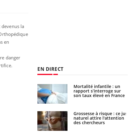
t devenus la
e Orthopédique
as en
tre danger
ifice.
EN DIRECT
e métabolique :
Mortalité infantile : un
nt les meilleurs
rapport s’interroge sur
s physiques ?
son taux élevé en France
 éviter une otite
Grossesse à risque : ce jus
 les vacances ?
naturel attire l'attention
des chercheurs