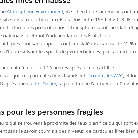
ules fines en hausse
Bébés, jeunes enfants :
Hantavir
quelle trousse à
détecté 
evue
Atmospheric Environment
, des chercheurs américains ont an
pharmacie pour les
en Fran
 sites de feux d'artifice aux États-Unis entre 1999 et 2013. Ils on
vacances ?
oduits chimiques présents dans l'atmosphère avant, pendant et ap
 fête nationale célébrant l'indépendance des États-Unis.
cientifiques sont sans appel. Ils ont constaté une hausse de 42 % 
ns l'heure suivant les spectacle pyrotechniques, par rapport aux 
endemain à midi, soit 16 heures après le feu d'artifice.
 sait que ces particules fines favorisent
l'anxiété, les AVC
, et fo
 D'après une
étude récente
, la pollution de l'air tuerait même plu
 pour les personnes fragiles
eurs qui se trouvent à proximité des feux d'artifice ou qui sont 
nt sans le savoir soumis à des niveaux de particules fines bien 