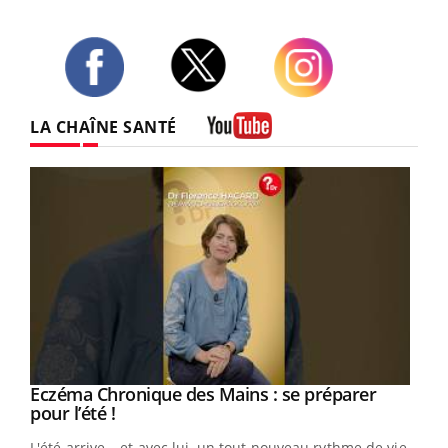
Twitter
Facebook
Instagram
LA CHAÎNE SANTÉ
Youtube
Eczéma Chronique des Mains : se préparer
Youtube
Youtube
pour l’été !
L'été arrive… et avec lui, un tout nouveau rythme de vie !