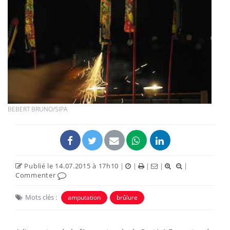
BEBERT BRUNO/SIPA
Publié le 14.07.2015 à 17h10
|
|
|
|
|
Commenter
Mots clés :
amputation
brûlure