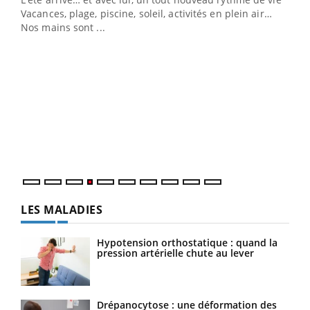
Vacances, plage, piscine, soleil, activités en plein air…
Nos mains sont ...
Dia
You
Le 
pers
ques
LES MALADIES
Hypotension orthostatique : quand la
pression artérielle chute au lever
Drépanocytose : une déformation des