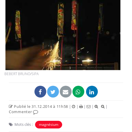
BEBERT BRUNO/SIPA
Publié le 31.12.2014 à 11h58
|
|
|
|
|
Commenter
Mots clés :
magnésium