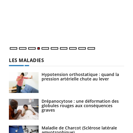
Dia
You
Le 
pers
ques
LES MALADIES
Hypotension orthostatique : quand la
pression artérielle chute au lever
Drépanocytose : une déformation des
globules rouges aux conséquences
graves
Maladie de Charcot (Sclérose latérale
amyotrophique)