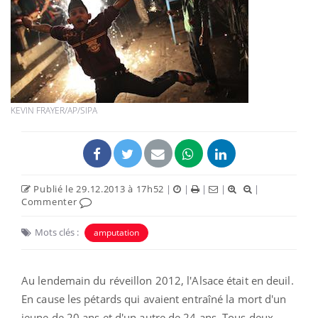
KEVIN FRAYER/AP/SIPA
Publié le 29.12.2013 à 17h52
|
|
|
|
|
Commenter
Mots clés :
amputation
Au lendemain du réveillon 2012, l'Alsace était en deuil.
En cause les pétards qui avaient entraîné la mort d'un
jeune de 20 ans et d'un autre de 24 ans. Tous deux