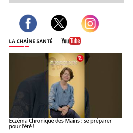
Twitter
Facebook
Instagram
LA CHAÎNE SANTÉ
Youtube
Eczéma Chronique des Mains : se préparer
Youtube
Youtube
pour l’été !