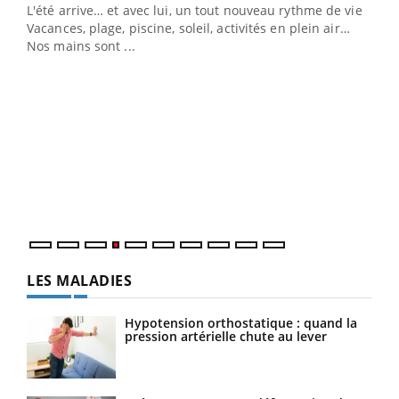
L'été arrive… et avec lui, un tout nouveau rythme de vie !
Vacances, plage, piscine, soleil, activités en plein air…
Nos mains sont ...
Dia
You
Le 
pers
ques
LES MALADIES
Hypotension orthostatique : quand la
pression artérielle chute au lever