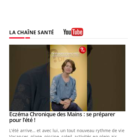
LA CHAÎNE SANTÉ
Youtube
Eczéma Chronique des Mains : se préparer
Youtube
Youtube
pour l’été !
L'été arrive… et avec lui, un tout nouveau rythme de vie !
Vacances, plage, piscine, soleil, activités en plein air…