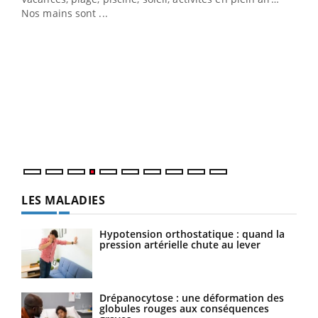
Nos mains sont ...
Dia
You
Le 
pers
ques
LES MALADIES
Hypotension orthostatique : quand la
pression artérielle chute au lever
Drépanocytose : une déformation des
globules rouges aux conséquences