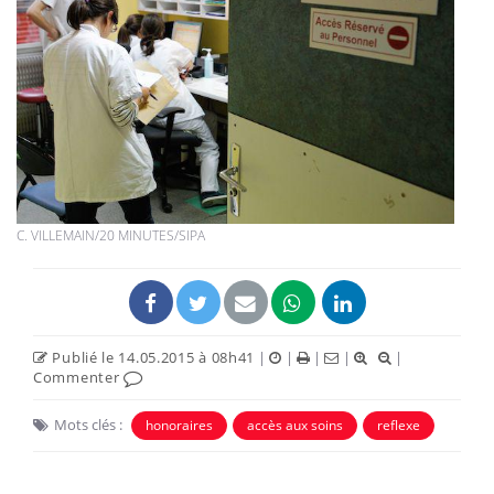
C. VILLEMAIN/20 MINUTES/SIPA
Publié le 14.05.2015 à 08h41
|
|
|
|
|
Commenter
Mots clés :
honoraires
accès aux soins
reflexe