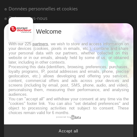
Hypotension orthostatique : quand la
pression artérielle chute au lever
Welcome
Drépanocytose : une déformation des
globules rouges aux conséquences
graves
With our 225
partners
, we wish to store and access information on
your devices (cookies, pixels in emails, etc.), combine and share
your personal data with our partners, whether collected on this
website or in our emails, already held by some of us, or obtained
Maladie de Charcot (Sclérose latérale
later, including in other contexts.
amyotrophique)
Processing this data (identifiers, browsing, preferences, purchases,
loyalty programs, IP, postal addresses and emails, phone, precise
geolocation, etc.) allows developing and offering you services,
content, commercial offers and ads across your devices and
screens (including by email, post, SMS, phone, audio, and video),
personalising them, measuring their performance, and analysing
audiences.
You can "accept all" and withdraw your consent at any time via the
"cookies" footer link
. You can also "set detailed preferences" and
object to processing activities not subject to consent. These
choices remain valid for 6 months.
powered by
Accept all