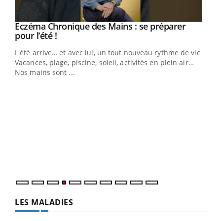
Eczéma Chronique des Mains : se préparer
Youtube
Youtube
pour l’été !
L'été arrive… et avec lui, un tout nouveau rythme de vie !
Vacances, plage, piscine, soleil, activités en plein air…
Nos mains sont ...
Dia
You
Le 
pers
ques
LES MALADIES