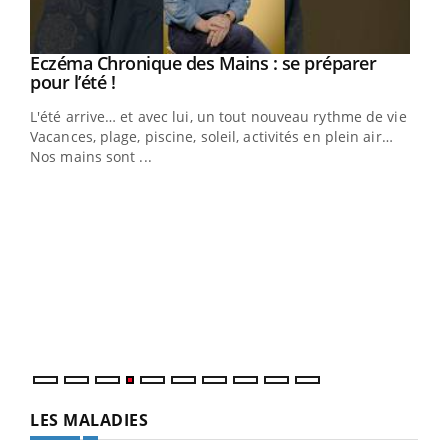
Eczéma Chronique des Mains : se préparer
Youtube
Youtube
pour l’été !
L'été arrive… et avec lui, un tout nouveau rythme de vie !
Vacances, plage, piscine, soleil, activités en plein air…
Nos mains sont ...
Dia
You
Le 
pers
ques
LES MALADIES