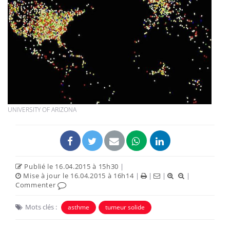
UNIVERSITY OF ARIZONA
Publié le 16.04.2015 à 15h30
|
Mise à jour le 16.04.2015 à 16h14
|
|
|
|
Commenter
Mots clés :
asthme
tumeur solide