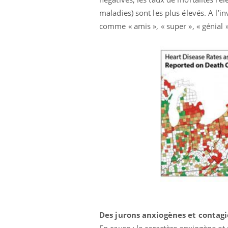
Grossesse à risque : ce jus
maladies) sont les plus élevés. A l’
naturel attire l'attention
des chercheurs
comme « amis », « super », « génial 
Des jurons anxiogènes et contag