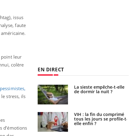
htag), issus
alyse, faute
n américaine.
 point leur
nnui, colère
EN DIRECT
unya, dengue,
La sieste empêche-t-elle
 pessimistes,
e : que se passe-
de dormir la nuit ?
s le sud de la
 le stress, ils
icaments GLP-1
VIH : la fin du comprimé
t-ils aussi les os
tous les jours se profile-t-
les
elle enfin ?
us d’émotions
ion des