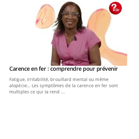
Youtube
a
Carence en fer : comprendre pour prévenir
Youtube
Fatigue, irritabilité, brouillard mental ou même
s non
alopécie… Les symptômes de la carence en fer sont
multiples ce qui la rend ...
Ins
You
par
En 2