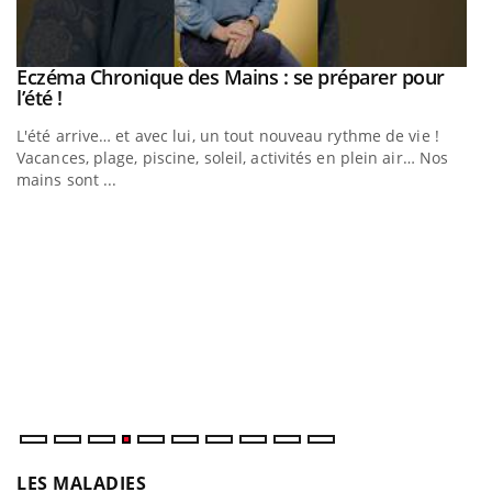
Eczéma Chronique des Mains : se préparer pour
Youtube
Youtube
l’été !
e
L'été arrive… et avec lui, un tout nouveau rythme de vie !
Vacances, plage, piscine, soleil, activités en plein air… Nos
mains sont ...
D
Yo
L
at
dé
LES MALADIES