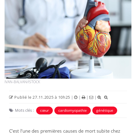
IVAN-BALVAN/ISTOCK
Publié le 27.11.2025 à 10h25
|
|
|
|
Mots clés :
cœur
cardiomyopathie
génétique
C’est l’une des premières causes de mort subite chez