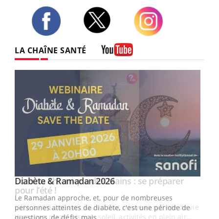
Twitter
Facebook
Instagram
LA CHAÎNE SANTÉ
Youtube
Youtube
Diabète & Ramadan 2026
Youtube
Le Ramadan approche, et, pour de nombreuses
vie !
personnes atteintes de diabète, c'est une période de
…
questions, de défis, mais ...