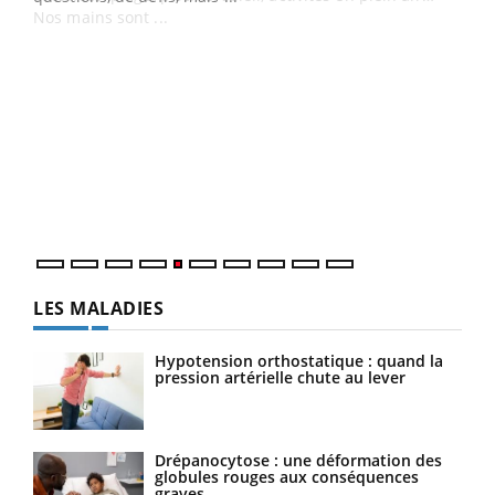
Un 
You
à l
Un é
mati
numé
LES MALADIES
Hypotension orthostatique : quand la
pression artérielle chute au lever
Drépanocytose : une déformation des
globules rouges aux conséquences
graves