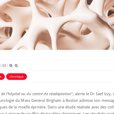
Chikungunya, dengue,
La siest
West Nile : que se passe-t-
dormir l
|
|
il dans le sud de la France ?
le
chronique
Les médicaments GLP-1
VIH : la
protègent-ils aussi les os ?
tous les
elle enfi
e de l'hôpital ou du centre de réadaptation
", alerte le Dr Saef Izzy
eurologie du Mass General Brigham à Boston adresse son messa
Cytomégalovirus : ce qui
Pourquo
ques de la moelle épinière. Dans une étude réalisée avec des coll
change dans la prise en
gâche-t-
charge des femmes
jours de
s à risque de souffrir de troubles chroniques. Les résultats son