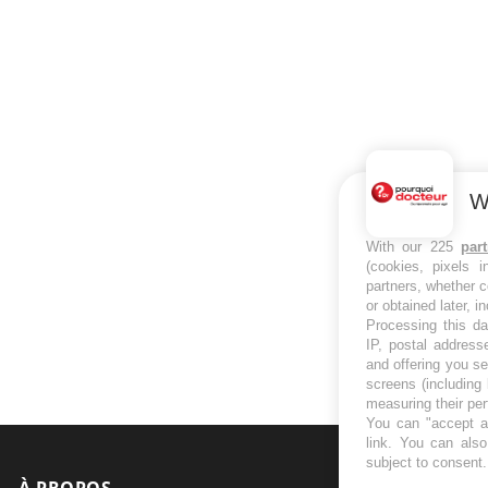
W
With our 225
par
(cookies, pixels 
partners, whether c
or obtained later, i
Processing this da
IP, postal address
and offering you s
screens (including
measuring their pe
You can "accept al
link
. You can also 
subject to consent
À PROPOS
NEWSLETT