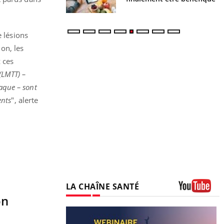
e lésions
on, les
 ces
(LMTT) –
iaque – sont
ents
", alerte
LA CHAÎNE SANTÉ
on
Youtube