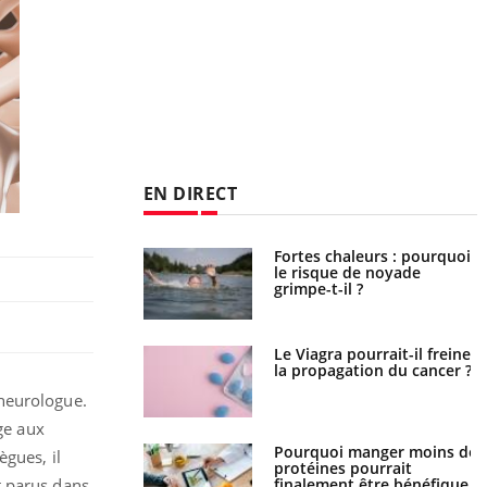
EN DIRECT
e empêche-t-elle de
Fortes chaleurs : pourquoi
a nuit ?
le risque de noyade
grimpe-t-il ?
 fin du comprimé
Le Viagra pourrait-il freiner
 jours se profile-t-
la propagation du cancer ?
n ?
, neurologue.
ge aux
i votre ventre
Pourquoi manger moins de
ègues, il
il les premiers
protéines pourrait
 vos vacances ?
finalement être bénéfique
t parus dans