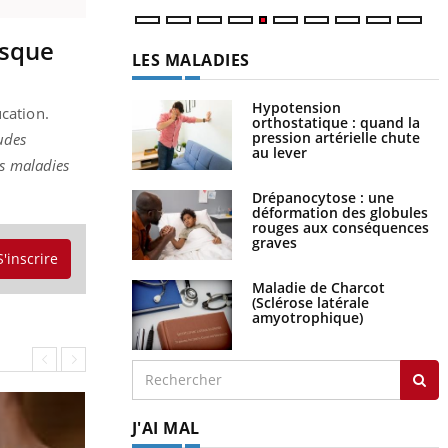
isque
LES MALADIES
Hypotension
ucation.
orthostatique : quand la
pression artérielle chute
udes
au lever
es maladies
Drépanocytose : une
déformation des globules
rouges aux conséquences
graves
S'inscrire
Maladie de Charcot
(Sclérose latérale
amyotrophique)
J'AI MAL