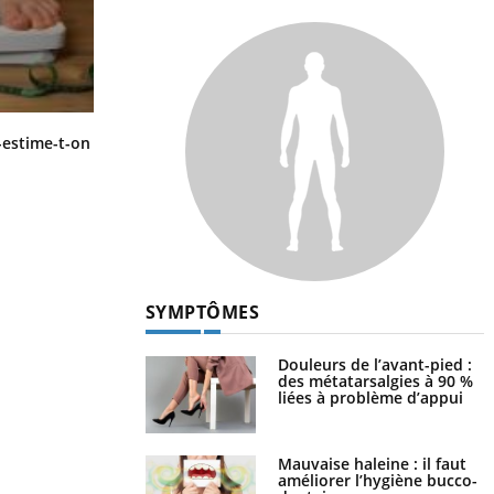
Régimes cétogènes : un risque de
-estime-t-on
cancer de l’intestin grêle
SYMPTÔMES
Douleurs de l’avant-pied :
des métatarsalgies à 90 %
liées à problème d’appui
Mauvaise haleine : il faut
améliorer l’hygiène bucco-