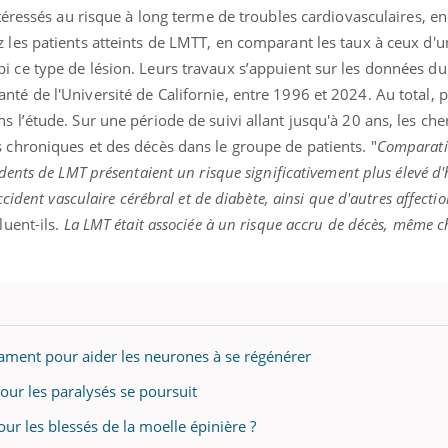
ntéressés au risque à long terme de troubles cardiovasculaires, e
 les patients atteints de LMTT, en comparant les taux à ceux d'
i ce type de lésion. Leurs travaux s’appuient sur les données d
té de l'Université de Californie, entre 1996 et 2024. Au total, 
s l’étude. Sur une période de suivi allant jusqu'à 20 ans, les ch
line & Charge mentale : et si on
Eczéma Chronique des
 chroniques et des décès dans le groupe de patients. "
Comparati
ube
Youtube
Youtube
Y
t en parler??
préparer pour l’été !
édents de LMT présentaient un risque significativement plus élevé d
ccident vasculaire cérébral et de diabète, ainsi que d'autres affectio
26, l'insuline dans le diabète de type 2
L'été arrive… et avec lui,
 entourée d'idées reçues chez les
rythme de vie ! Vacances, 
luent-ils.
La LMT était associée à un risque accru de décès, même c
nts comme parfois chez les soignants.
soleil, activités en plein
...
ament pour aider les neurones à se régénérer
pour les paralysés se poursuit
our les blessés de la moelle épinière ?