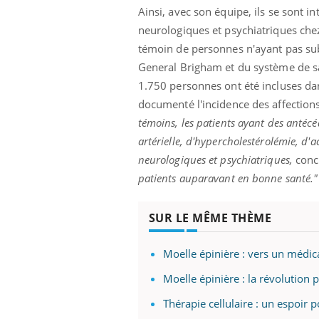
Ainsi, avec son équipe, ils se sont i
neurologiques et psychiatriques chez
témoin de personnes n'ayant pas sub
General Brigham et du système de san
1.750 personnes ont été incluses dan
ins :
Carence en fer : comprendre pour
Insu
documenté l'incidence des affections
Youtube
Yout
tube
Youtube
prévenir
osai
témoins, les patients ayant des antéc
artérielle, d'hypercholestérolémie, d'a
es à aborder...
Fatigue, irritabilité, brouillard mental ou
En 20
er des questions
même alopécie… Les symptômes de la
reste
neurologiques et psychiatriques,
conc
st montrer ...
carence en fer sont multiples ce qui la rend
patie
patients auparavant en bonne santé."
...
SUR LE MÊME THÈME
Moelle épinière : vers un médic
Moelle épinière : la révolution 
Thérapie cellulaire : un espoir p