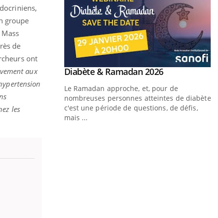
ndocriniens,
un groupe
u Mass
près de
ercheurs ont
Youtube
 Mains : se
Diabète & Ramadan 2026
vement aux
Youtube
outube
'hypertension
Le Ramadan approche, et, pour de
ns
 un tout nouveau
nombreuses personnes atteintes de diabète,
plage, piscine,
c'est une période de questions, de défis,
hez les
 air… Nos mains sont
mais ...
Y
f
U
i
l
p