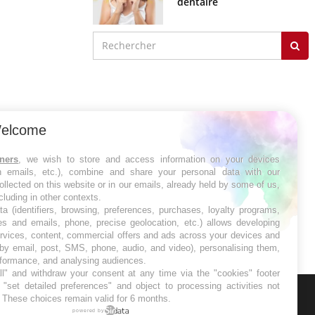
dentaire
elcome
tners
, we wish to store and access information on your devices
in emails, etc.), combine and share your personal data with our
ollected on this website or in our emails, already held by some of us,
ncluding in other contexts.
ta (identifiers, browsing, preferences, purchases, loyalty programs,
es and emails, phone, precise geolocation, etc.) allows developing
ervices, content, commercial offers and ads across your devices and
 by email, post, SMS, phone, audio, and video), personalising them,
rformance, and analysing audiences.
l" and withdraw your consent at any time via the "cookies" footer
"set detailed preferences" and object to processing activities not
. These choices remain valid for 6 months.
ER
powered by