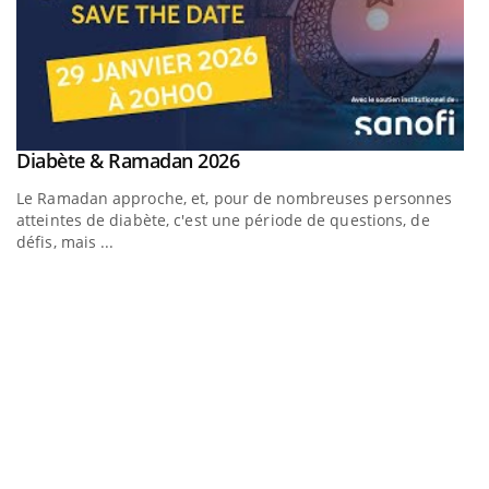
Youtube
Diabète & Ramadan 2026
Youtube
Le Ramadan approche, et, pour de nombreuses personnes
atteintes de diabète, c'est une période de questions, de
défis, mais ...
Un « jumeau numérique » pour faciliter l’accès à la
C
Youtube
Yo
Youtube
médecine préventive
Co
Un établissement lié à un groupe mutualiste innove en
cu
matière de bilan de santé : l'utilisation d'un « jumeau
un
numérique » permet ...