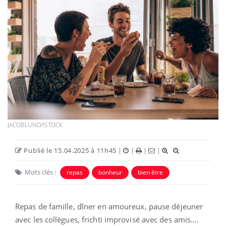
JACOBLUND/ISTOCK
Publié le 15.04.2025 à 11h45
|
|
|
|
Mots clés :
repas
bonheur
bien être
Repas de famille, dîner en amoureux, pause déjeuner
avec les collègues, frichti improvisé avec des amis….