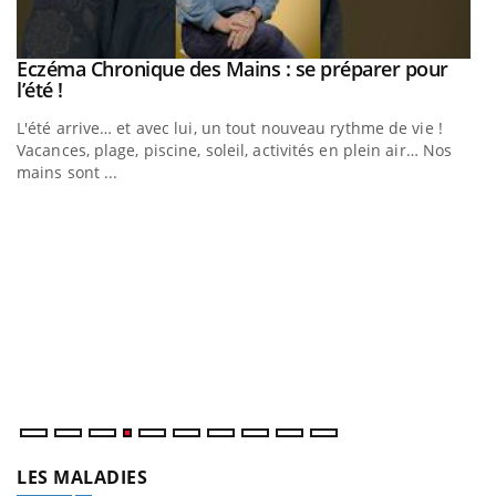
Eczéma Chronique des Mains : se préparer pour
Youtube
Youtube
l’été !
e
L'été arrive… et avec lui, un tout nouveau rythme de vie !
Vacances, plage, piscine, soleil, activités en plein air… Nos
mains sont ...
D
Yo
L
at
dé
LES MALADIES