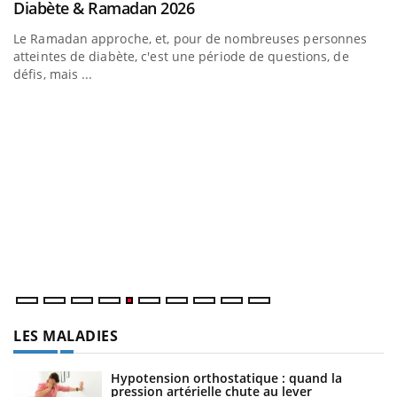
Youtube
Diabète & Ramadan 2026
Youtube
Le Ramadan approche, et, pour de nombreuses personnes
atteintes de diabète, c'est une période de questions, de
défis, mais ...
U
Yo
m
Un
ma
nu
LES MALADIES
Hypotension orthostatique : quand la
pression artérielle chute au lever