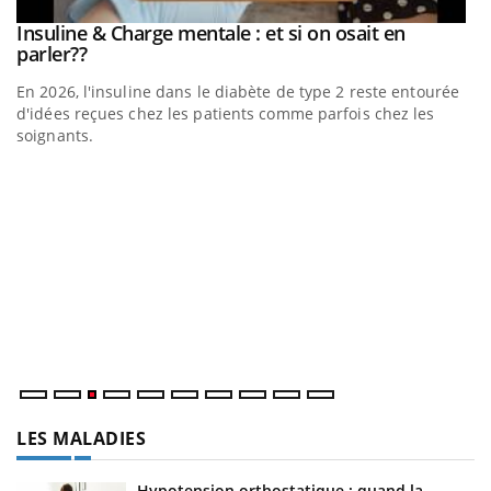
be
Insuline & Charge mentale : et si on osait en
Youtube
Youtube
parler??
En 2026, l'insuline dans le diabète de type 2 reste entourée
a
d'idées reçues chez les patients comme parfois chez les
soignants.
E
Yo
l’
L'
Va
ma
LES MALADIES
Hypotension orthostatique : quand la